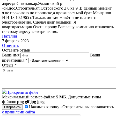
адресу.г.Сыктывкар.Эжвинский р
-он,пос.Строитель,ул.Островского д 6 кв 9 .В данный момент
я не проживаю по прописке,а проживает мой брат Майданов
И И 13.10.1965 г.Так,как он там живёт и не платит за
электроэнергию. Сделал долг большой .Я
квартирасъмщик.Очень прошу Вас вашу компанию отключить
по этому адресу электричество.
Наталия
7 февраля 2023
Ответить
Оставить отзыв
Ваше имя
Ваши
впечатления
*
Отзыв
*
Прикрепить файл
Максимальный размер файла:
5 МБ
. Допустимые типы
файлов:
png gif jpg jpeg
.
Нажимая кнопку «Отправить» вы соглашаетесь
с правилами сайта