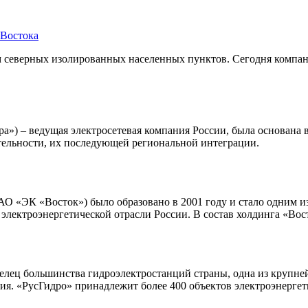
 Востока
северных изолированных населенных пунктов. Сегодня компани
 – ведущая электросетевая компания России, была основана в 
тельности, их последующей региональной интеграции.
О «ЭК «Восток») было образовано в 2001 году и стало одним и
электроэнергетической отрасли России. В состав холдинга «Вост
делец большинства гидроэлектростанций страны, одна из круп
я. «РусГидро» принадлежит более 400 объектов электроэнергети