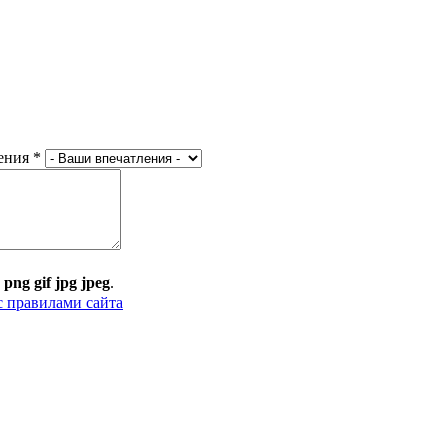
ения
*
:
png gif jpg jpeg
.
с правилами сайта