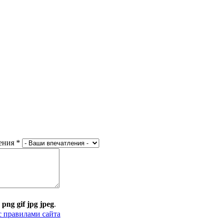
ения
*
:
png gif jpg jpeg
.
с правилами сайта