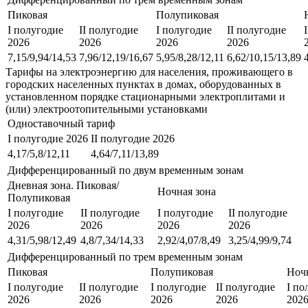
Пиковая
Полупиковая
I полугодие
II полугодие
I полугодие
II полугодие
2026
2026
2026
2026
7,15/9,94/14,53
7,96/12,19/16,67
5,95/8,28/12,11
6,62/10,15/13,89
Тарифы на электроэнергию для населения, проживающего в
городских населенных пунктах в домах, оборудованных в
установленном порядке стационарными электроплитами и
(или) электроотопительными установками
Одноставочный тариф
I полугодие 2026
II полугодие 2026
4,17/5,8/12,11
4,64/7,11/13,89
Дифференцированный по двум временным зонам
Дневная зона. Пиковая/
Ночная зона
Полупиковая
I полугодие
II полугодие
I полугодие
II полугодие
2026
2026
2026
2026
4,31/5,98/12,49
4,8/7,34/14,33
2,92/4,07/8,49
3,25/4,99/9,74
Дифференцированный по трем временным зонам
Пиковая
Полупиковая
Ночн
I полугодие
II полугодие
I полугодие
II полугодие
I по
2026
2026
2026
2026
202