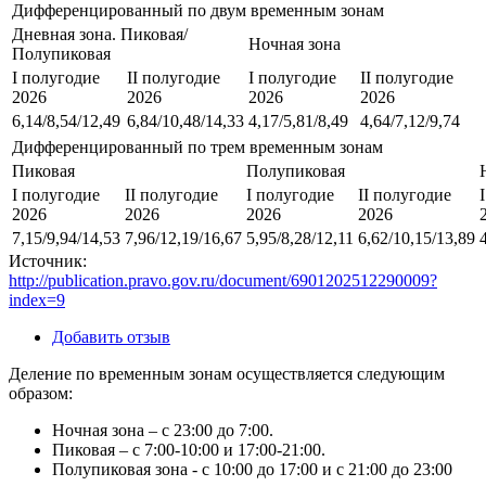
Дифференцированный по двум временным зонам
Дневная зона. Пиковая/
Ночная зона
Полупиковая
I полугодие
II полугодие
I полугодие
II полугодие
2026
2026
2026
2026
6,14/8,54/12,49
6,84/10,48/14,33
4,17/5,81/8,49
4,64/7,12/9,74
Дифференцированный по трем временным зонам
Пиковая
Полупиковая
I полугодие
II полугодие
I полугодие
II полугодие
2026
2026
2026
2026
7,15/9,94/14,53
7,96/12,19/16,67
5,95/8,28/12,11
6,62/10,15/13,89
Источник:
http://publication.pravo.gov.ru/document/6901202512290009?
index=9
Добавить отзыв
Деление по временным зонам осуществляется следующим
образом:
Ночная зона – с 23:00 до 7:00.
Пиковая – с 7:00-10:00 и 17:00-21:00.
Полупиковая зона - с 10:00 до 17:00 и с 21:00 до 23:00