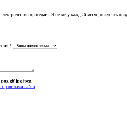
е электричество проседает. Я не хочу каждый месяц покупать нов
ения
*
:
png gif jpg jpeg
.
с правилами сайта