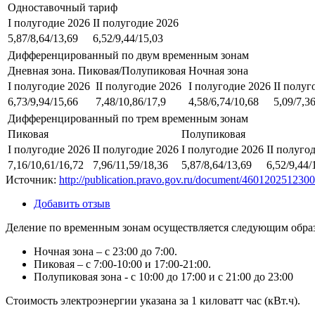
Одноставочный тариф
I полугодие 2026
II полугодие 2026
5,87/8,64/13,69
6,52/9,44/15,03
Дифференцированный по двум временным зонам
Дневная зона. Пиковая/Полупиковая
Ночная зона
I полугодие 2026
II полугодие 2026
I полугодие 2026
II полуг
6,73/9,94/15,66
7,48/10,86/17,9
4,58/6,74/10,68
5,09/7,3
Дифференцированный по трем временным зонам
Пиковая
Полупиковая
I полугодие 2026
II полугодие 2026
I полугодие 2026
II полуго
7,16/10,61/16,72
7,96/11,59/18,36
5,87/8,64/13,69
6,52/9,44/
Источник:
http://publication.pravo.gov.ru/document/46012025123
Добавить отзыв
Деление по временным зонам осуществляется следующим обра
Ночная зона – с 23:00 до 7:00.
Пиковая – с 7:00-10:00 и 17:00-21:00.
Полупиковая зона - с 10:00 до 17:00 и с 21:00 до 23:00
Стоимость электроэнергии указана за 1 киловатт час (кВт.ч).