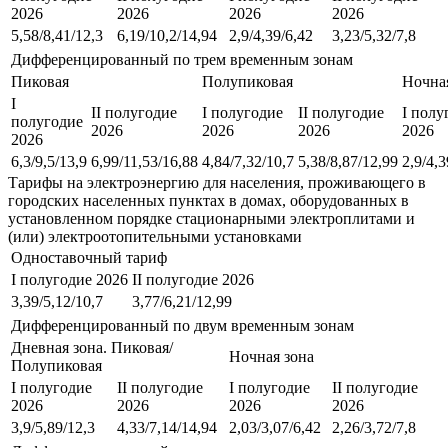
2026
2026
2026
2026
5,58/8,41/12,3
6,19/10,2/14,94
2,9/4,39/6,42
3,23/5,32/7,8
Дифференцированный по трем временным зонам
Пиковая
Полупиковая
Ночна
I
II полугодие
I полугодие
II полугодие
I полу
полугодие
2026
2026
2026
2026
2026
6,3/9,5/13,9
6,99/11,53/16,88
4,84/7,32/10,7
5,38/8,87/12,99
2,9/4,3
Тарифы на электроэнергию для населения, проживающего в
городских населенных пунктах в домах, оборудованных в
установленном порядке стационарными электроплитами и
(или) электроотопительными установками
Одноставочный тариф
I полугодие 2026
II полугодие 2026
3,39/5,12/10,7
3,77/6,21/12,99
Дифференцированный по двум временным зонам
Дневная зона. Пиковая/
Ночная зона
Полупиковая
I полугодие
II полугодие
I полугодие
II полугодие
2026
2026
2026
2026
3,9/5,89/12,3
4,33/7,14/14,94
2,03/3,07/6,42
2,26/3,72/7,8