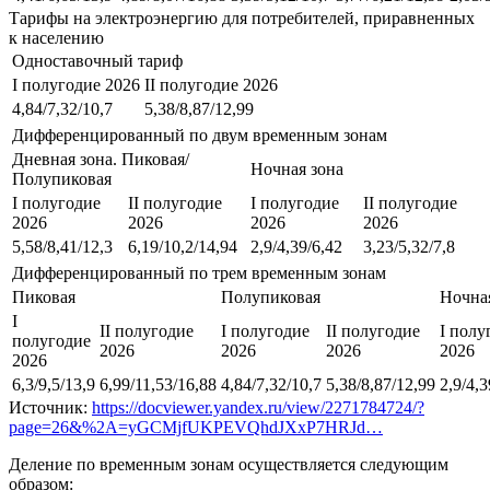
Тарифы на электроэнергию для потребителей, приравненных
к населению
Одноставочный тариф
I полугодие 2026
II полугодие 2026
4,84/7,32/10,7
5,38/8,87/12,99
Дифференцированный по двум временным зонам
Дневная зона. Пиковая/
Ночная зона
Полупиковая
I полугодие
II полугодие
I полугодие
II полугодие
2026
2026
2026
2026
5,58/8,41/12,3
6,19/10,2/14,94
2,9/4,39/6,42
3,23/5,32/7,8
Дифференцированный по трем временным зонам
Пиковая
Полупиковая
Ночна
I
II полугодие
I полугодие
II полугодие
I полу
полугодие
2026
2026
2026
2026
2026
6,3/9,5/13,9
6,99/11,53/16,88
4,84/7,32/10,7
5,38/8,87/12,99
2,9/4,3
Источник:
https://docviewer.yandex.ru/view/2271784724/?
page=26&%2A=yGCMjfUKPEVQhdJXxP7HRJd…
Деление по временным зонам осуществляется следующим
образом: