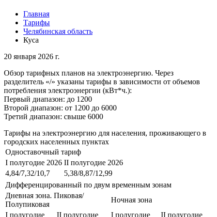
Главная
Тарифы
Челябинская область
Куса
20 января 2026 г.
Обзор тарифных планов на электроэнергию. Через
разделитель «/» указаны тарифы в зависимости от объемов
потребления электроэнергии (кВт*ч.):
Первый диапазон: до 1200
Второй диапазон: от 1200 до 6000
Третий диапазон: свыше 6000
Тарифы на электроэнергию для населения, проживающего в
городских населенных пунктах
Одноставочный тариф
I полугодие 2026
II полугодие 2026
4,84/7,32/10,7
5,38/8,87/12,99
Дифференцированный по двум временным зонам
Дневная зона. Пиковая/
Ночная зона
Полупиковая
I полугодие
II полугодие
I полугодие
II полугодие