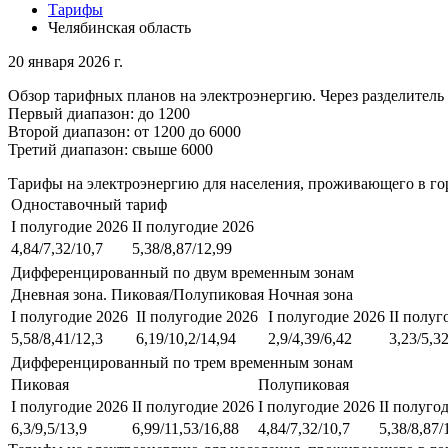
Тарифы
Челябинская область
20 января 2026 г.
Обзор тарифных планов на электроэнергию. Через разделитель 
Первый диапазон: до 1200
Второй диапазон: от 1200 до 6000
Третий диапазон: свыше 6000
Тарифы на электроэнергию для населения, проживающего в го
Одноставочный тариф
I полугодие 2026
II полугодие 2026
4,84/7,32/10,7
5,38/8,87/12,99
Дифференцированный по двум временным зонам
Дневная зона. Пиковая/Полупиковая
Ночная зона
I полугодие 2026
II полугодие 2026
I полугодие 2026
II полуг
5,58/8,41/12,3
6,19/10,2/14,94
2,9/4,39/6,42
3,23/5,32
Дифференцированный по трем временным зонам
Пиковая
Полупиковая
I полугодие 2026
II полугодие 2026
I полугодие 2026
II полуго
6,3/9,5/13,9
6,99/11,53/16,88
4,84/7,32/10,7
5,38/8,87/