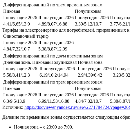
Дифференцированный по трем временным зонам
Пиковая
Полупиковая
I полугодие 2026
II полугодие 2026
I полугодие 2026
II полуго
4,41/6,65/13,9
4,89/8,07/16,88
3,39/5,12/10,7
3,77/6,21/
Тарифы на электроэнергию для потребителей, приравненных к
Одноставочный тариф
I полугодие 2026
II полугодие 2026
4,84/7,32/10,7
5,38/8,87/12,99
Дифференцированный по двум временным зонам
Дневная зона. Пиковая/Полупиковая
Ночная зона
I полугодие 2026
II полугодие 2026
I полугодие 2026
II полуг
5,58/8,41/12,3
6,19/10,2/14,94
2,9/4,39/6,42
3,23/5,32
Дифференцированный по трем временным зонам
Пиковая
Полупиковая
I полугодие 2026
II полугодие 2026
I полугодие 2026
II полуго
6,3/9,5/13,9
6,99/11,53/16,88
4,84/7,32/10,7
5,38/8,87/
Источник:
https://docviewer.yandex.ru/view/2271784724/?
Деление по временным зонам осуществляется следующим обра
Ночная зона – с 23:00 до 7:00.