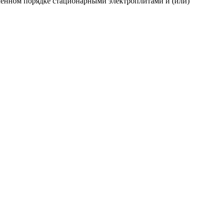
ленном порядке стационарными электроплитами и (или)