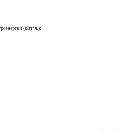
роэнергии (кВт*ч.):