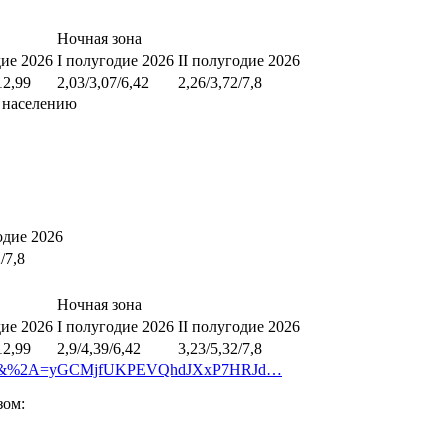
Ночная зона
дие 2026
I полугодие 2026
II полугодие 2026
12,99
2,03/3,07/6,42
2,26/3,72/7,8
 населению
одие 2026
/7,8
Ночная зона
дие 2026
I полугодие 2026
II полугодие 2026
12,99
2,9/4,39/6,42
3,23/5,32/7,8
page=26&%2A=yGCMjfUKPEVQhdJXxP7HRJd…
зом: