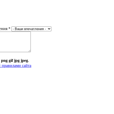
ения
*
:
png gif jpg jpeg
.
с правилами сайта