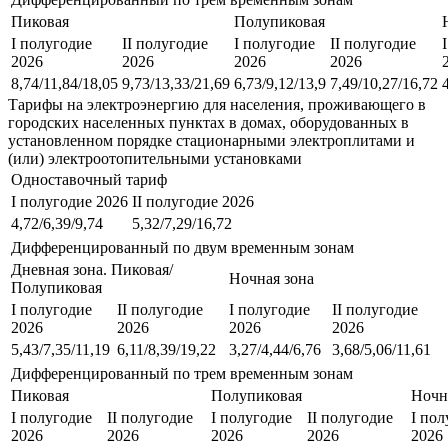
Пиковая
Полупиковая
I полугодие
II полугодие
I полугодие
II полугодие
2026
2026
2026
2026
8,74/11,84/18,05
9,73/13,33/21,69
6,73/9,12/13,9
7,49/10,27/16,72
Тарифы на электроэнергию для населения, проживающего в
городских населенных пунктах в домах, оборудованных в
установленном порядке стационарными электроплитами и
(или) электроотопительными установками
Одноставочный тариф
I полугодие 2026
II полугодие 2026
4,72/6,39/9,74
5,32/7,29/16,72
Дифференцированный по двум временным зонам
Дневная зона. Пиковая/
Ночная зона
Полупиковая
I полугодие
II полугодие
I полугодие
II полугодие
2026
2026
2026
2026
5,43/7,35/11,19
6,11/8,39/19,22
3,27/4,44/6,76
3,68/5,06/11,61
Дифференцированный по трем временным зонам
Пиковая
Полупиковая
Ночн
I полугодие
II полугодие
I полугодие
II полугодие
I пол
2026
2026
2026
2026
2026