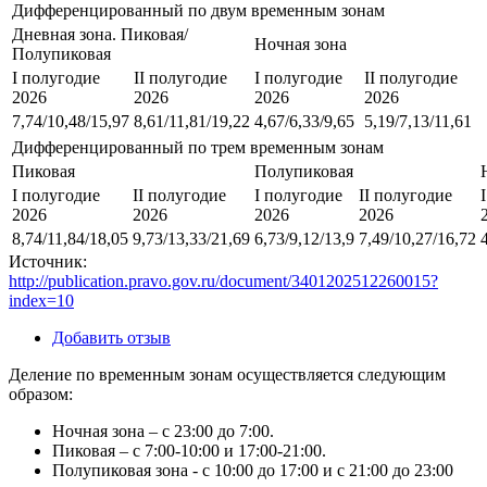
Дифференцированный по двум временным зонам
Дневная зона. Пиковая/
Ночная зона
Полупиковая
I полугодие
II полугодие
I полугодие
II полугодие
2026
2026
2026
2026
7,74/10,48/15,97
8,61/11,81/19,22
4,67/6,33/9,65
5,19/7,13/11,61
Дифференцированный по трем временным зонам
Пиковая
Полупиковая
I полугодие
II полугодие
I полугодие
II полугодие
2026
2026
2026
2026
8,74/11,84/18,05
9,73/13,33/21,69
6,73/9,12/13,9
7,49/10,27/16,72
Источник:
http://publication.pravo.gov.ru/document/3401202512260015?
index=10
Добавить отзыв
Деление по временным зонам осуществляется следующим
образом:
Ночная зона – с 23:00 до 7:00.
Пиковая – с 7:00-10:00 и 17:00-21:00.
Полупиковая зона - с 10:00 до 17:00 и с 21:00 до 23:00