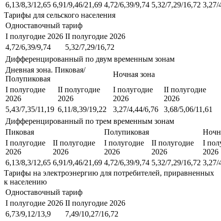
6,13/8,3/12,65
6,91/9,46/21,69
4,72/6,39/9,74
5,32/7,29/16,72
3,27/
Тарифы для сельского населения
Одноставочный тариф
I полугодие 2026
II полугодие 2026
4,72/6,39/9,74
5,32/7,29/16,72
Дифференцированный по двум временным зонам
Дневная зона. Пиковая/
Ночная зона
Полупиковая
I полугодие
II полугодие
I полугодие
II полугодие
2026
2026
2026
2026
5,43/7,35/11,19
6,11/8,39/19,22
3,27/4,44/6,76
3,68/5,06/11,61
Дифференцированный по трем временным зонам
Пиковая
Полупиковая
Ночн
I полугодие
II полугодие
I полугодие
II полугодие
I пол
2026
2026
2026
2026
2026
6,13/8,3/12,65
6,91/9,46/21,69
4,72/6,39/9,74
5,32/7,29/16,72
3,27/
Тарифы на электроэнергию для потребителей, приравненных
к населению
Одноставочный тариф
I полугодие 2026
II полугодие 2026
6,73/9,12/13,9
7,49/10,27/16,72