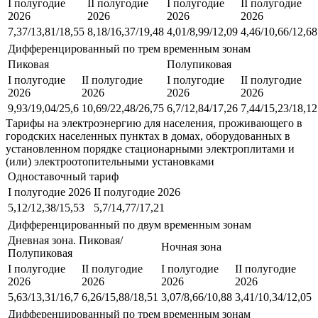
I полугодие
II полугодие
I полугодие
II полугодие
2026
2026
2026
2026
7,37/13,81/18,55
8,18/16,37/19,48
4,01/8,99/12,09
4,46/10,66/12,68
Дифференцированный по трем временным зонам
Пиковая
Полупиковая
I полугодие
II полугодие
I полугодие
II полугодие
2026
2026
2026
2026
9,93/19,04/25,6
10,69/22,48/26,75
6,7/12,84/17,26
7,44/15,23/18,12
Тарифы на электроэнергию для населения, проживающего в
городских населенных пунктах в домах, оборудованных в
установленном порядке стационарными электроплитами и
(или) электроотопительными установками
Одноставочный тариф
I полугодие 2026
II полугодие 2026
5,12/12,38/15,53
5,7/14,77/17,21
Дифференцированный по двум временным зонам
Дневная зона. Пиковая/
Ночная зона
Полупиковая
I полугодие
II полугодие
I полугодие
II полугодие
2026
2026
2026
2026
5,63/13,31/16,7
6,26/15,88/18,51
3,07/8,66/10,88
3,41/10,34/12,05
Дифференцированный по трем временным зонам