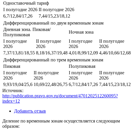
Одноставочный тариф
I полугодие 2026
II полугодие 2026
6,7/12,84/17,26
7,44/15,23/18,12
Дифференцированный по двум временным зонам
Дневная зона. Пиковая/
Ночная зона
Полупиковая
I полугодие
II полугодие
I полугодие
II полугодие
2026
2026
2026
2026
7,37/13,81/18,55
8,18/16,37/19,48
4,01/8,99/12,09
4,46/10,66/12,68
Дифференцированный по трем временным зонам
Пиковая
Полупиковая
I полугодие
II полугодие
I полугодие
II полугодие
2026
2026
2026
2026
9,93/19,04/25,6
10,69/22,48/26,75
6,7/12,84/17,26
7,44/15,23/18,12
Источник:
http://publication.pravo.gov.ru/document/4701202512260095?
index=12
Добавить отзыв
Деление по временным зонам осуществляется следующим
образом: