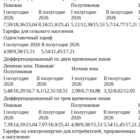
Пиковая
Полупиковая
I полугодие
II полугодие
I полугодие
II полугодие
2026
2026
2026
2026
7,59/18,36/23,04
8,18/21,8/25,41
5,12/12,38/15,53
5,7/14,77/17,21
Тарифы для сельского населения
Одноставочный тариф
I полугодие 2026
II полугодие 2026
4,98/9,58/15,53
5,54/11,45/17,21
Дифференцированный по двум временным зонам
Дневная зона. Пиковая/
Ночная зона
Полупиковая
I полугодие
II полугодие
I полугодие
II полугодие
2026
2026
2026
2026
5,48/10,29/16,7
6,1/12,31/18,51
2,99/6,7/10,88
3,32/8,02/12,05
Дифференцированный по трем временным зонам
Пиковая
Полупиковая
I полугодие
II полугодие
I полугодие
II полугодие
2026
2026
2026
2026
7,39/14,19/23,04
7,97/16,9/25,41
4,98/9,58/15,53
5,54/11,45/17,21
Тарифы на электроэнергию для потребителей, приравненных
к населению