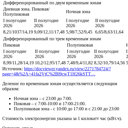
Дифференцированный по двум временным зонам
Дневная зона. Пиковая/
Ночная зона
Полупиковая
I полугодие
II полугодие
I полугодие
II полугодие
2026
2026
2026
2026
8,21/1037/14,19
9,09/12,11/17,48
5,98/7,52/9,45
6,65/8,63/11,64
Дифференцированный по трем временным зонам
Пиковая
Полупиковая
I полугодие
II полугодие
I полугодие
II полугодие
2026
2026
2026
2026
8,99/11,28/14,19
10,2/12,95/17,48
7,48/9,4/11,82
8,32/10,79/14,56
5
Источник:
https://docviewer.yandex.ru/view/2271784724/?
page=4&%2A=41fa2VtC%2Bl9cwT1H26kSTT…
Деление по временным зонам осуществляется следующим
образом:
Ночная зона – с 23:00 до 7:00.
Пиковая – с 7:00-10:00 и 17:00-21:00.
Полупиковая зона - с 10:00 до 17:00 и с 21:00 до 23:00
Стоимость электроэнергии указана за 1 киловатт час (кВт.ч).