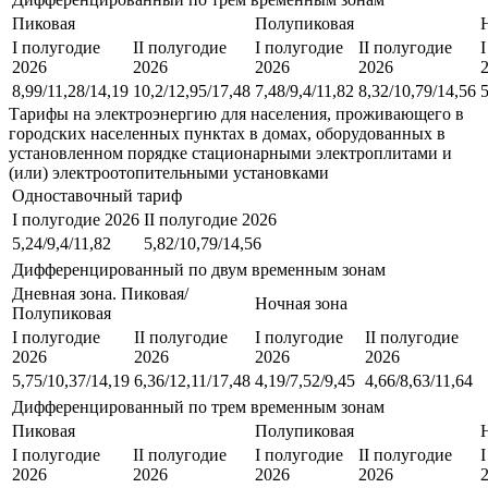
Пиковая
Полупиковая
I полугодие
II полугодие
I полугодие
II полугодие
2026
2026
2026
2026
8,99/11,28/14,19
10,2/12,95/17,48
7,48/9,4/11,82
8,32/10,79/14,56
5
Тарифы на электроэнергию для населения, проживающего в
городских населенных пунктах в домах, оборудованных в
установленном порядке стационарными электроплитами и
(или) электроотопительными установками
Одноставочный тариф
I полугодие 2026
II полугодие 2026
5,24/9,4/11,82
5,82/10,79/14,56
Дифференцированный по двум временным зонам
Дневная зона. Пиковая/
Ночная зона
Полупиковая
I полугодие
II полугодие
I полугодие
II полугодие
2026
2026
2026
2026
5,75/10,37/14,19
6,36/12,11/17,48
4,19/7,52/9,45
4,66/8,63/11,64
Дифференцированный по трем временным зонам
Пиковая
Полупиковая
I полугодие
II полугодие
I полугодие
II полугодие
2026
2026
2026
2026