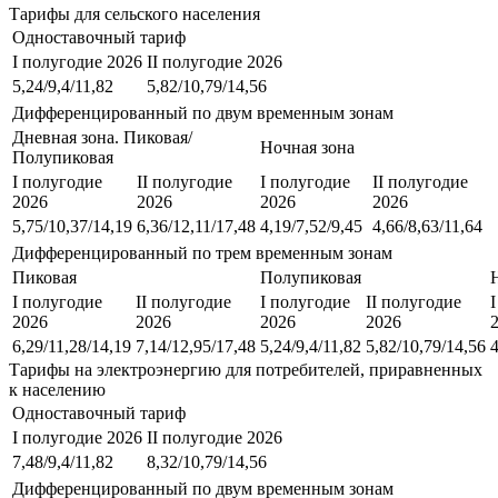
Тарифы для сельского населения
Одноставочный тариф
I полугодие 2026
II полугодие 2026
5,24/9,4/11,82
5,82/10,79/14,56
Дифференцированный по двум временным зонам
Дневная зона. Пиковая/
Ночная зона
Полупиковая
I полугодие
II полугодие
I полугодие
II полугодие
2026
2026
2026
2026
5,75/10,37/14,19
6,36/12,11/17,48
4,19/7,52/9,45
4,66/8,63/11,64
Дифференцированный по трем временным зонам
Пиковая
Полупиковая
I полугодие
II полугодие
I полугодие
II полугодие
2026
2026
2026
2026
6,29/11,28/14,19
7,14/12,95/17,48
5,24/9,4/11,82
5,82/10,79/14,56
4
Тарифы на электроэнергию для потребителей, приравненных
к населению
Одноставочный тариф
I полугодие 2026
II полугодие 2026
7,48/9,4/11,82
8,32/10,79/14,56
Дифференцированный по двум временным зонам