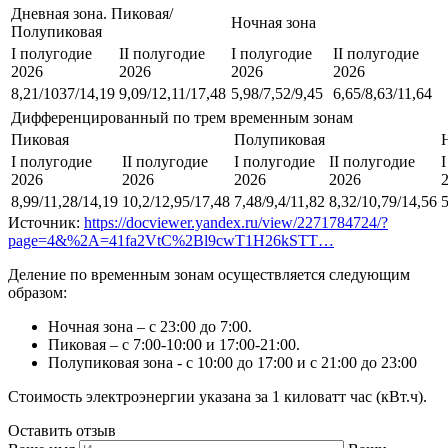
Дневная зона. Пиковая/
Ночная зона
Полупиковая
I полугодие
II полугодие
I полугодие
II полугодие
2026
2026
2026
2026
8,21/1037/14,19
9,09/12,11/17,48
5,98/7,52/9,45
6,65/8,63/11,64
Дифференцированный по трем временным зонам
Пиковая
Полупиковая
I полугодие
II полугодие
I полугодие
II полугодие
2026
2026
2026
2026
8,99/11,28/14,19
10,2/12,95/17,48
7,48/9,4/11,82
8,32/10,79/14,56
5
Источник:
https://docviewer.yandex.ru/view/2271784724/?
page=4&%2A=41fa2VtC%2Bl9cwT1H26kSTT…
Деление по временным зонам осуществляется следующим
образом:
Ночная зона – с 23:00 до 7:00.
Пиковая – с 7:00-10:00 и 17:00-21:00.
Полупиковая зона - с 10:00 до 17:00 и с 21:00 до 23:00
Стоимость электроэнергии указана за 1 киловатт час (кВт.ч).
Оставить отзыв