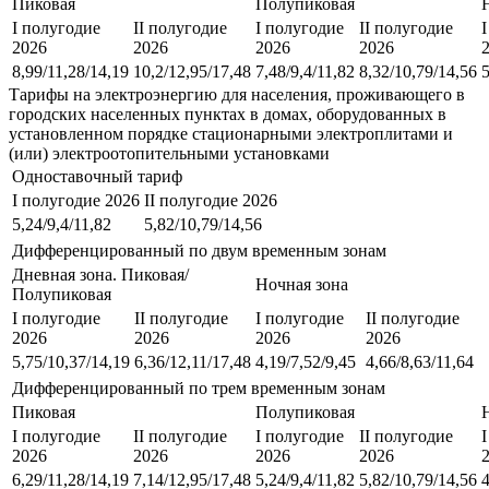
Пиковая
Полупиковая
I полугодие
II полугодие
I полугодие
II полугодие
2026
2026
2026
2026
8,99/11,28/14,19
10,2/12,95/17,48
7,48/9,4/11,82
8,32/10,79/14,56
5
Тарифы на электроэнергию для населения, проживающего в
городских населенных пунктах в домах, оборудованных в
установленном порядке стационарными электроплитами и
(или) электроотопительными установками
Одноставочный тариф
I полугодие 2026
II полугодие 2026
5,24/9,4/11,82
5,82/10,79/14,56
Дифференцированный по двум временным зонам
Дневная зона. Пиковая/
Ночная зона
Полупиковая
I полугодие
II полугодие
I полугодие
II полугодие
2026
2026
2026
2026
5,75/10,37/14,19
6,36/12,11/17,48
4,19/7,52/9,45
4,66/8,63/11,64
Дифференцированный по трем временным зонам
Пиковая
Полупиковая
I полугодие
II полугодие
I полугодие
II полугодие
2026
2026
2026
2026
6,29/11,28/14,19
7,14/12,95/17,48
5,24/9,4/11,82
5,82/10,79/14,56
4