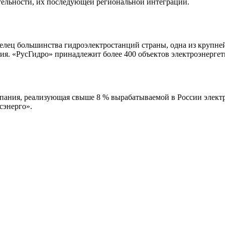
тельности, их последующей региональной интеграции.
делец большинства гидроэлектростанций страны, одна из круп
я. «РусГидро» принадлежит более 400 объектов электроэнергети
ания, реализующая свыше 8 % вырабатываемой в России электр
сэнерго».