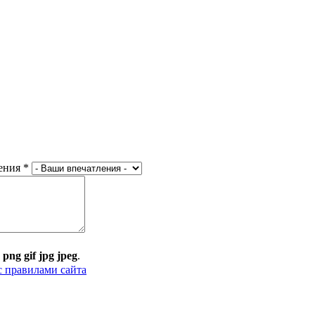
ения
*
:
png gif jpg jpeg
.
с правилами сайта