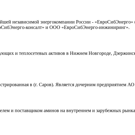
йшей независимой энергокомпании России - «ЕвроСибЭнерго» (
оСибЭнерго-консалт» и ООО «ЕвроСибЭнерго-инжиниринг».
щих и теплосетевых активов в Нижнем Новгороде, Дзержинске, 
стрированная в (г. Саров). Является дочерним предприятием
лем и поставщиком аминов на внутреннем и зарубежных рынках