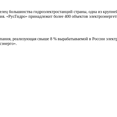
делец большинства гидроэлектростанций страны, одна из круп
я. «РусГидро» принадлежит более 400 объектов электроэнергети
ания, реализующая свыше 8 % вырабатываемой в России электр
сэнерго».