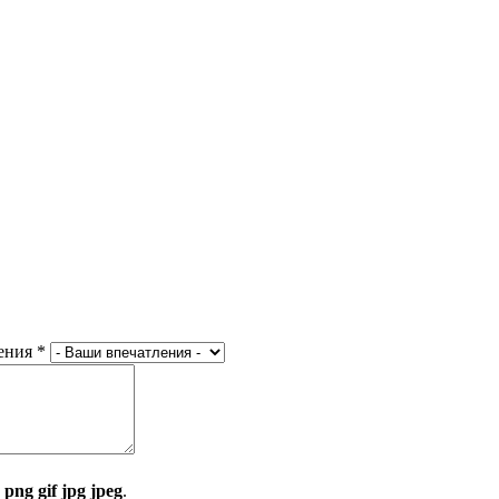
ения
*
:
png gif jpg jpeg
.