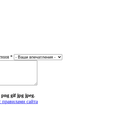
ения
*
:
png gif jpg jpeg
.
с правилами сайта