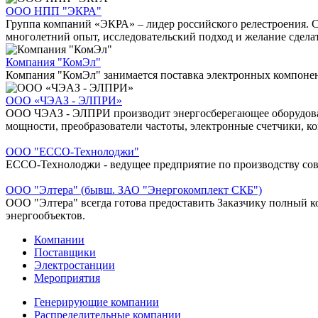
ООО НПП "ЭКРА"
Группа компаний «ЭКРА» – лидер российского релестроения. С
многолетний опыт, исследовательский подход и желание сделать
Компания "КомЭл"
Компания "КомЭл" занимается поставка электронных компонен
ООО «ЧЭАЗ - ЭЛПРИ»
ООО ЧЭАЗ - ЭЛПРИ производит энергосберегающее оборудовани
мощности, преобразователи частоты, электронные счетчики, 
ООО "ЕCCО-Технолоджи"
ЕССО-Технолоджи - ведущее предприятие по производству со
ООО "Элтера" (бывш. ЗАО "Энергокомплект СКБ")
ООО "Элтера" всегда готова предоставить Заказчику полный ко
энергообъектов.
Компании
Поставщики
Электростанции
Мероприятия
Генерирующие компании
Распределительные компании