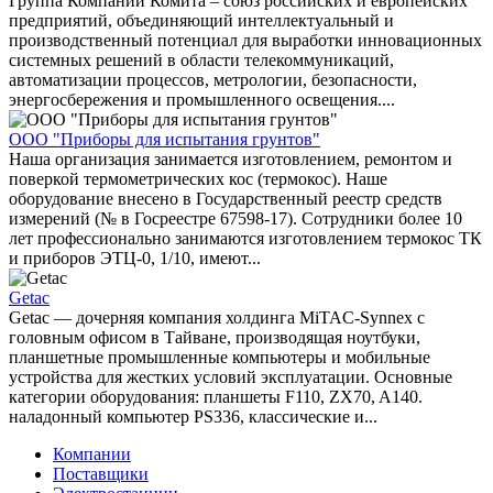
Группа Компаний Комита – союз российских и европейских
предприятий, объединяющий интеллектуальный и
производственный потенциал для выработки инновационных
системных решений в области телекоммуникаций,
автоматизации процессов, метрологии, безопасности,
энергосбережения и промышленного освещения....
ООО "Приборы для испытания грунтов"
Наша организация занимается изготовлением, ремонтом и
поверкой термометрических кос (термокос). Наше
оборудование внесено в Государственный реестр средств
измерений (№ в Госреестре 67598-17). Сотрудники более 10
лет профессионально занимаются изготовлением термокос ТК
и приборов ЭТЦ-0, 1/10, имеют...
Getac
Getac — дочерняя компания холдинга MiTAC-Synnex с
головным офисом в Тайване, производящая ноутбуки,
планшетные промышленные компьютеры и мобильные
устройства для жестких условий эксплуатации. Основные
категории оборудования: планшеты F110, ZX70, A140.
наладонный компьютер PS336, классические и...
Компании
Поставщики