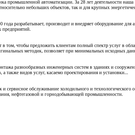
нка промышленной автоматизации. За 28 лет деятельности наша
носительно небольших объектов, так и для крупных энергетичес
да разрабатывает, производит и внедряет оборудование для ав
х предприятий.
м, чтобы предложить клиентам полный спектр услуг в област
ригинальных методик, позволяет при минимальных исходных данн
монтажа разнообразных инженерных систем в зданиях и сооруже
а также видов услуг, касаемо проектирования и установки...
 и сервисное обслуживание холодильного и технологического 
ания, нефтегазовой и горнодобывающей промышленности.