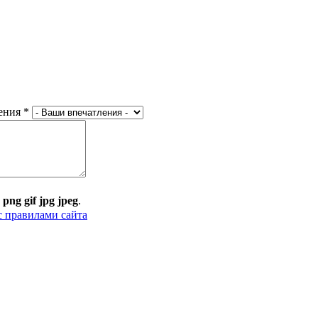
ения
*
:
png gif jpg jpeg
.
с правилами сайта