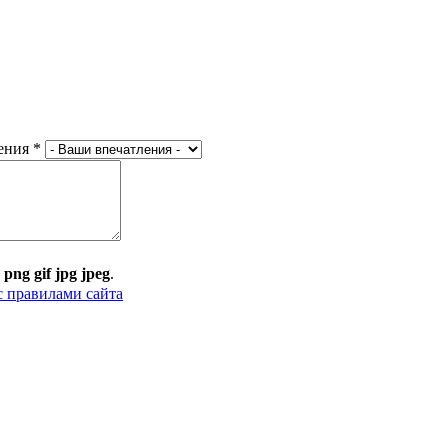
ения
*
:
png gif jpg jpeg
.
с правилами сайта