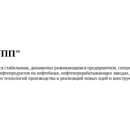
УПП"
 стабильным, динамично развивающимся предприятием, специ
нефтепродуктов на нефтебазах, нефтеперерабатывающих заводах
ю технологий производства и реализаций новых идей и констру