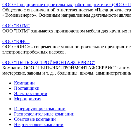
ООО «Предприятие строительных работ энергетики» (ООО «
Общество с ограниченной ответственностью «Предприятие стро
«Тюменьэнерго». Основным направлением деятельности являетс
ООО "ЮТМ"
ООО "ЮТМ" занимается производством мебели для крупных п
ООО "ЮНС"
ООО «ЮНС» - современное машиностроительное предприятие, о
электроцентробежных насосов.
ООО "ПЫТЬ-ЯХСТРОЙМОНТАЖСЕРВИС"
Компания ООО "ПЫТЬ-ЯХСТРОЙМОНТАЖСЕРВИС" занимается стр
мастерские, заводы и т. д. , больницы, школы, административн
Компании
Поставщики
Электростанции
Мероприятия
Генерирующие компании
Распределительные компании
Сбытовые компании
Нефтегазовые компании