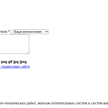
ения
*
:
png gif jpg jpeg
.
с правилами сайта
о-технических работ, монтаж отопительных систем и систем ко