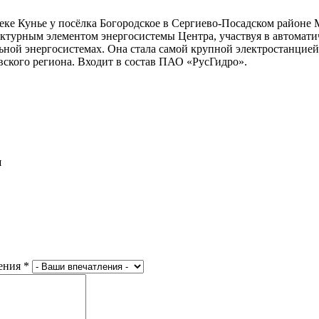
ке Кунье у посёлка Богородское в Сергиево-Посадском районе М
турным элементом энергосистемы Центра, участвуя в автоматич
ной энергосистемах. Она стала самой крупной электростанцией
ского региона. Входит в состав ПАО «РусГидро».
и
ения
*