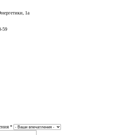
Энергетики, 1а
3-59
ения
*