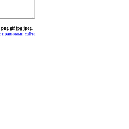
:
png gif jpg jpeg
.
с правилами сайта