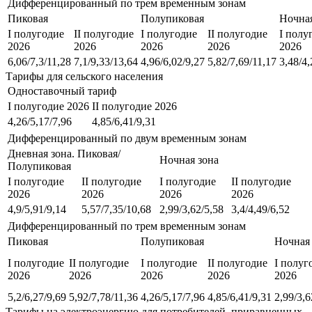
Дифференцированный по трем временным зонам
Пиковая
Полупиковая
Ночная
I полугодие
II полугодие
I полугодие
II полугодие
I полу
2026
2026
2026
2026
2026
6,06/7,3/11,28
7,1/9,33/13,64
4,96/6,02/9,27
5,82/7,69/11,17
3,48/4,
Тарифы для сельского населения
Одноставочный тариф
I полугодие 2026
II полугодие 2026
4,26/5,17/7,96
4,85/6,41/9,31
Дифференцированный по двум временным зонам
Дневная зона. Пиковая/
Ночная зона
Полупиковая
I полугодие
II полугодие
I полугодие
II полугодие
2026
2026
2026
2026
4,9/5,91/9,14
5,57/7,35/10,68
2,99/3,62/5,58
3,4/4,49/6,52
Дифференцированный по трем временным зонам
Пиковая
Полупиковая
Ночная
I полугодие
II полугодие
I полугодие
II полугодие
I полуг
2026
2026
2026
2026
2026
5,2/6,27/9,69
5,92/7,78/11,36
4,26/5,17/7,96
4,85/6,41/9,31
2,99/3,6
Тарифы на электроэнергию для потребителей, приравненных