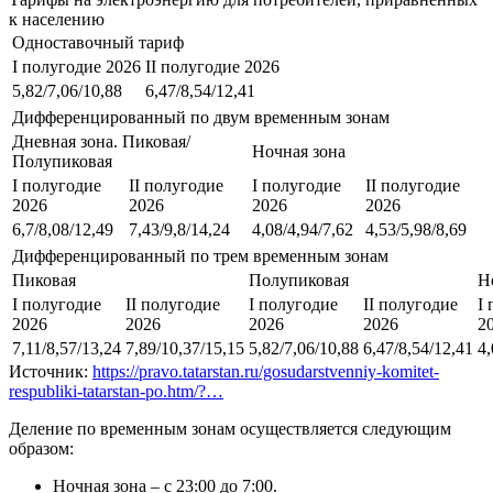
к населению
Одноставочный тариф
I полугодие 2026
II полугодие 2026
5,82/7,06/10,88
6,47/8,54/12,41
Дифференцированный по двум временным зонам
Дневная зона. Пиковая/
Ночная зона
Полупиковая
I полугодие
II полугодие
I полугодие
II полугодие
2026
2026
2026
2026
6,7/8,08/12,49
7,43/9,8/14,24
4,08/4,94/7,62
4,53/5,98/8,69
Дифференцированный по трем временным зонам
Пиковая
Полупиковая
Н
I полугодие
II полугодие
I полугодие
II полугодие
I
2026
2026
2026
2026
2
7,11/8,57/13,24
7,89/10,37/15,15
5,82/7,06/10,88
6,47/8,54/12,41
4,
Источник:
https://pravo.tatarstan.ru/gosudarstvenniy-komitet-
respubliki-tatarstan-po.htm/?…
Деление по временным зонам осуществляется следующим
образом:
Ночная зона – с 23:00 до 7:00.