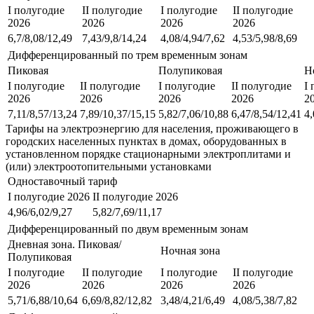
I полугодие
II полугодие
I полугодие
II полугодие
2026
2026
2026
2026
6,7/8,08/12,49
7,43/9,8/14,24
4,08/4,94/7,62
4,53/5,98/8,69
Дифференцированный по трем временным зонам
Пиковая
Полупиковая
Н
I полугодие
II полугодие
I полугодие
II полугодие
I
2026
2026
2026
2026
2
7,11/8,57/13,24
7,89/10,37/15,15
5,82/7,06/10,88
6,47/8,54/12,41
4,
Тарифы на электроэнергию для населения, проживающего в
городских населенных пунктах в домах, оборудованных в
установленном порядке стационарными электроплитами и
(или) электроотопительными установками
Одноставочный тариф
I полугодие 2026
II полугодие 2026
4,96/6,02/9,27
5,82/7,69/11,17
Дифференцированный по двум временным зонам
Дневная зона. Пиковая/
Ночная зона
Полупиковая
I полугодие
II полугодие
I полугодие
II полугодие
2026
2026
2026
2026
5,71/6,88/10,64
6,69/8,82/12,82
3,48/4,21/6,49
4,08/5,38/7,82