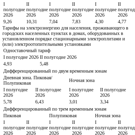
I
II
I
II
I
II
полугодие
полугодие
полугодие
полугодие
полугодие
полугод
2026
2026
2026
2026
2026
2026
9,26
10,31
7,04
7,83
4,30
4,77
Тарифы на электроэнергию для населения, проживающего в
городских населенных пунктах в домах, оборудованных в
установленном порядке стационарными электроплитами и
(или) электроотопительными установками
Одноставочный тариф
I полугодие 2026
II полугодие 2026
4,93
5,48
Дифференцированный по двум временным зонам
Дневная зона. Пиковая/
Ночная зона
Полупиковая
I полугодие
II полугодие
I полугодие
II полугодие
2026
2026
2026
2026
5,78
6,43
3,01
3,34
Дифференцированный по трем временным зонам
Пиковая
Полупиковая
Ночная зона
I
II
I
II
I
II
полугодие
полугодие
полугодие
полугодие
полугодие
полугод
2026
2026
2026
2026
2026
2026