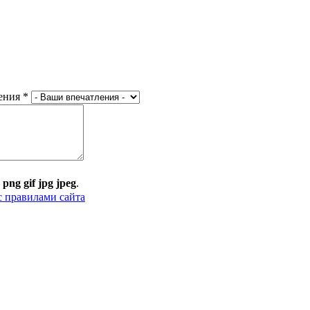
ения
*
:
png gif jpg jpeg
.
с правилами сайта