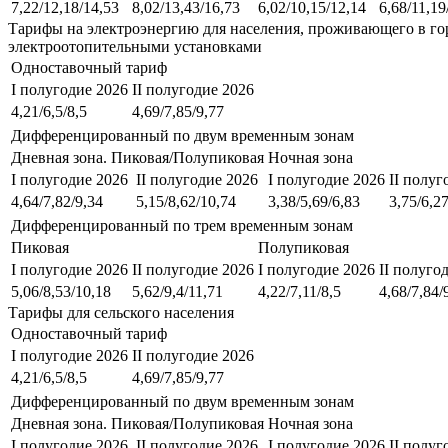
7,22/12,18/14,53
8,02/13,43/16,73
6,02/10,15/12,14
6,68/11,19
Тарифы на электроэнергию для населения, проживающего в го
электроотопительными установками
Одноставочный тариф
I полугодие 2026
II полугодие 2026
4,21/6,5/8,5
4,69/7,85/9,77
Дифференцированный по двум временным зонам
Дневная зона. Пиковая/Полупиковая
Ночная зона
I полугодие 2026
II полугодие 2026
I полугодие 2026
II полуг
4,64/7,82/9,34
5,15/8,62/10,74
3,38/5,69/6,83
3,75/6,2
Дифференцированный по трем временным зонам
Пиковая
Полупиковая
I полугодие 2026
II полугодие 2026
I полугодие 2026
II полуго
5,06/8,53/10,18
5,62/9,4/11,71
4,22/7,11/8,5
4,68/7,84/
Тарифы для сельского населения
Одноставочный тариф
I полугодие 2026
II полугодие 2026
4,21/6,5/8,5
4,69/7,85/9,77
Дифференцированный по двум временным зонам
Дневная зона. Пиковая/Полупиковая
Ночная зона
I полугодие 2026
II полугодие 2026
I полугодие 2026
II полуг