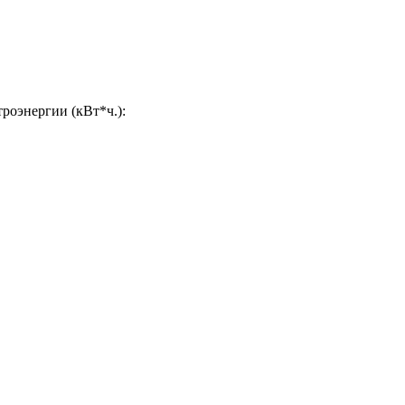
роэнергии (кВт*ч.):