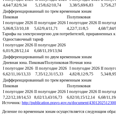
4,64/7,82/9,34
5,15/8,62/10,74
3,38/5,69/6,83
3,75/6,2
Дифференцированный по трем временным зонам
Пиковая
Полупиковая
I полугодие 2026
II полугодие 2026
I полугодие 2026
II полуго
5,06/8,53/10,18
5,62/9,4/11,71
4,22/7,11/8,5
4,68/7,84/
Тарифы на электроэнергию для потребителей, приравненных к
Одноставочный тариф
I полугодие 2026
II полугодие 2026
6,01/9,28/12,14
6,68/11,19/13,94
Дифференцированный по двум временным зонам
Дневная зона. Пиковая/Полупиковая
Ночная зона
I полугодие 2026
II полугодие 2026
I полугодие 2026
II полуг
6,62/11,16/13,33
7,35/12,31/15,33
4,82/8,12/9,75
5,34/8,9
Дифференцированный по трем временным зонам
Пиковая
Полупиковая
I полугодие 2026
II полугодие 2026
I полугодие 2026
II полуго
7,22/12,18/14,53
8,02/13,43/16,73
6,02/10,15/12,14
6,68/11,19
Источник:
http://publication.pravo.gov.ru/document/43012025123
Деление по временным зонам осуществляется следующим обра