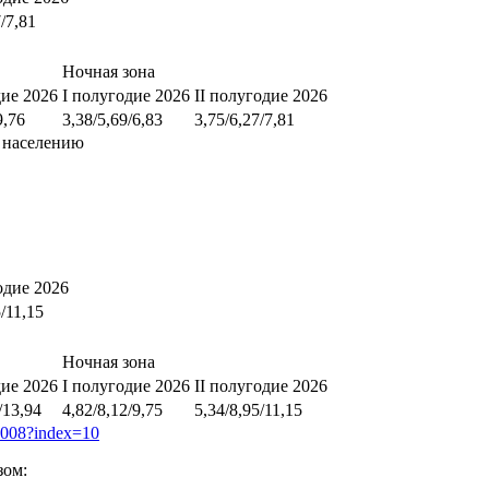
7/7,81
Ночная зона
дие 2026
I полугодие 2026
II полугодие 2026
9,76
3,38/5,69/6,83
3,75/6,27/7,81
 населению
одие 2026
5/11,15
Ночная зона
дие 2026
I полугодие 2026
II полугодие 2026
/13,94
4,82/8,12/9,75
5,34/8,95/11,15
00008?index=10
зом: