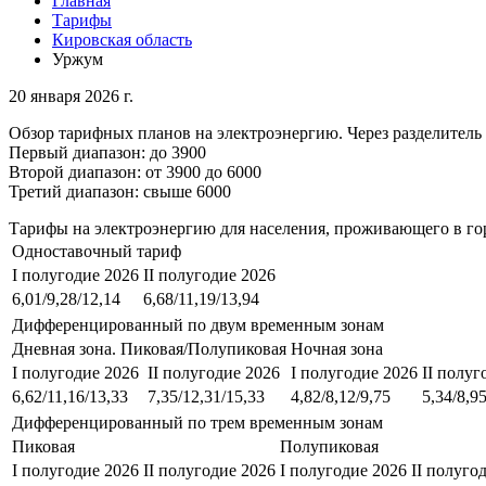
Главная
Тарифы
Кировская область
Уржум
20 января 2026 г.
Обзор тарифных планов на электроэнергию. Через разделитель 
Первый диапазон: до 3900
Второй диапазон: от 3900 до 6000
Третий диапазон: свыше 6000
Тарифы на электроэнергию для населения, проживающего в го
Одноставочный тариф
I полугодие 2026
II полугодие 2026
6,01/9,28/12,14
6,68/11,19/13,94
Дифференцированный по двум временным зонам
Дневная зона. Пиковая/Полупиковая
Ночная зона
I полугодие 2026
II полугодие 2026
I полугодие 2026
II полуг
6,62/11,16/13,33
7,35/12,31/15,33
4,82/8,12/9,75
5,34/8,9
Дифференцированный по трем временным зонам
Пиковая
Полупиковая
I полугодие 2026
II полугодие 2026
I полугодие 2026
II полуго