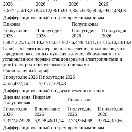
2026
2026
2026
2026
7,67/11,24/13,26
8,45/12,08/15,91
3,86/5,66/6,68
4,29/6,14/8,08
Дифференцированный по трем временным зонам
Пиковая
Полупиковая
I полугодие
II полугодие
I полугодие
II полугодие
2026
2026
2026
2026
8,96/13,25/15,84
10,24/14,65/19,27
6,44/9,43/11,13
7,15/10,23/13,4
Тарифы на электроэнергию для населения, проживающего в
городских населенных пунктах в домах, оборудованных в
установленном порядке стационарными электроплитами и
(или) электроотопительными установками
Одноставочный тариф
I полугодие 2026
II полугодие 2026
4,5/6,43/7,74
5,01/7,16/9,43
Дифференцированный по двум временным зонам
Дневная зона. Пиковая/
Ночная зона
Полупиковая
I полугодие
II полугодие
I полугодие
II полугодие
2026
2026
2026
2026
5,37/7,87/9,28
5,92/8,46/11,14
2,7/3,96/4,68
3,00/4,3/5,66
Дифференцированный по трем временным зонам