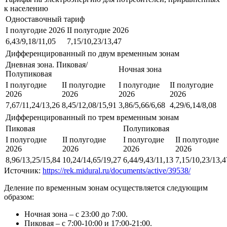
к населению
Одноставочный тариф
I полугодие 2026
II полугодие 2026
6,43/9,18/11,05
7,15/10,23/13,47
Дифференцированный по двум временным зонам
Дневная зона. Пиковая/
Ночная зона
Полупиковая
I полугодие
II полугодие
I полугодие
II полугодие
2026
2026
2026
2026
7,67/11,24/13,26
8,45/12,08/15,91
3,86/5,66/6,68
4,29/6,14/8,08
Дифференцированный по трем временным зонам
Пиковая
Полупиковая
I полугодие
II полугодие
I полугодие
II полугодие
2026
2026
2026
2026
8,96/13,25/15,84
10,24/14,65/19,27
6,44/9,43/11,13
7,15/10,23/13,4
Источник:
https://rek.midural.ru/documents/active/39538/
Деление по временным зонам осуществляется следующим
образом:
Ночная зона – с 23:00 до 7:00.
Пиковая – с 7:00-10:00 и 17:00-21:00.