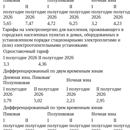
Пиковая
Полупиковая
Ночная зона
I
II
I
II
I
II
полугодие
полугодие
полугодие
полугодие
полугодие
полугод
2026
2026
2026
2026
2026
2026
5,65
7,47
4,72
6,25
3,2
4,23
Тарифы на электроэнергию для населения, проживающего в
городских населенных пунктах в домах, оборудованных в
установленном порядке стационарными электроплитами и
(или) электроотопительными установками
Одноставочный тариф
I полугодие 2026
II полугодие 2026
3,3
4,36
Дифференцированный по двум временным зонам
Дневная зона. Пиковая/
Ночная зона
Полупиковая
I полугодие
II полугодие
I полугодие
II полугодие
2026
2026
2026
2026
3,79
5,02
2,23
2,95
Дифференцированный по трем временным зонам
Пиковая
Полупиковая
Ночная зона
I
II
I
II
I
II
полугодие
полугодие
полугодие
полугодие
полугодие
полугод