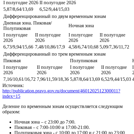
I полугодие 2026
II полугодие 2026
5,87/8,64/13,69
6,52/9,44/15,03
Дифференцированный по двум временным зонам
Дневная зона. Пиковая/
Ночная зона
Полупиковая
I полугодие
II полугодие
I полугодие
II полугодие
2026
2026
2026
2026
6,73/9,94/15,66
7,48/10,86/17,9
4,58/6,74/10,68
5,09/7,36/11,72
Дифференцированный по трем временным зонам
Пиковая
Полупиковая
I полугодие
II полугодие
I полугодие
II полугодие
2026
2026
2026
2026
7,16/10,61/16,72
7,96/11,59/18,36
5,87/8,64/13,69
6,52/9,44/15,03
Источник:
http://publication.pravo.gov.ru/document/4601202512300011?
index=15
Деление по временным зонам осуществляется следующим
образом:
Ночная зона – с 23:00 до 7:00.
Пиковая – с 7:00-10:00 и 17:00-21:00.
Полупиковая зона - с 10:00 до 17:00 и с 21:00 до 23:00