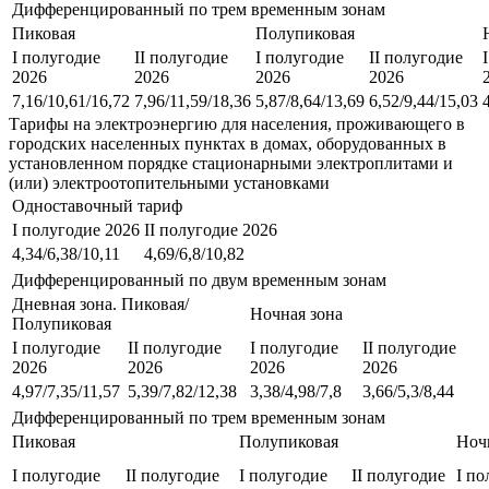
Дифференцированный по трем временным зонам
Пиковая
Полупиковая
I полугодие
II полугодие
I полугодие
II полугодие
2026
2026
2026
2026
7,16/10,61/16,72
7,96/11,59/18,36
5,87/8,64/13,69
6,52/9,44/15,03
Тарифы на электроэнергию для населения, проживающего в
городских населенных пунктах в домах, оборудованных в
установленном порядке стационарными электроплитами и
(или) электроотопительными установками
Одноставочный тариф
I полугодие 2026
II полугодие 2026
4,34/6,38/10,11
4,69/6,8/10,82
Дифференцированный по двум временным зонам
Дневная зона. Пиковая/
Ночная зона
Полупиковая
I полугодие
II полугодие
I полугодие
II полугодие
2026
2026
2026
2026
4,97/7,35/11,57
5,39/7,82/12,38
3,38/4,98/7,8
3,66/5,3/8,44
Дифференцированный по трем временным зонам
Пиковая
Полупиковая
Ноч
I полугодие
II полугодие
I полугодие
II полугодие
I по