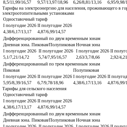
8,5/11,99/16,57
9,57/13,97/18,96
6,26/8,81/13,16
6,95/9,98/
Тарифы на электроэнергию для населения, проживающего в го
электроотопительными установками
Одноставочный тариф
I полугодие 2026
II полугодие 2026
4,38/6,17/13,17
4,87/6,99/14,57
Дифференцированный по двум временным зонам
Дневная зона. Пиковая/Полупиковая
Ночная зона
I полугодие 2026
II полугодие 2026
I полугодие 2026
II полуг
5,1/7,21/14,72
5,74/7,95/16,57
2,63/3,7/8,66
2,92/4,2
Дифференцированный по трем временным зонам
Пиковая
Полупиковая
I полугодие 2026
II полугодие 2026
I полугодие 2026
II полуго
5,95/8,39/16,57
6,7/9,78/18,96
4,38/6,17/13,16
4,87/6,99/
Тарифы для сельского населения
Одноставочный тариф
I полугодие 2026
II полугодие 2026
4,38/6,17/13,17
4,87/6,99/14,57
Дифференцированный по двум временным зонам
Дневная зона. Пиковая/Полупиковая
Ночная зона
I полугодие 2026
II полугодие 2026
I полугодие 2026
II полуг