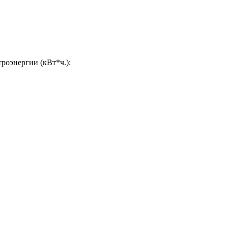
роэнергии (кВт*ч.):