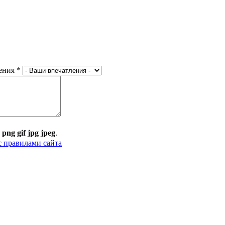
ения
*
:
png gif jpg jpeg
.
с правилами сайта