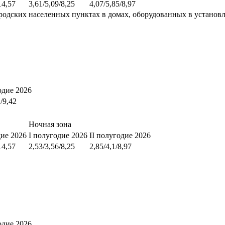
14,57
3,61/5,09/8,25
4,07/5,85/8,97
родских населенных пунктах в домах, оборудованных в установ
одие 2026
1/9,42
Ночная зона
дие 2026
I полугодие 2026
II полугодие 2026
14,57
2,53/3,56/8,25
2,85/4,1/8,97
одие 2026