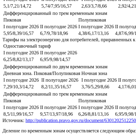
5,1/7,21/14,72
5,74/7,95/16,57
2,63/3,7/8,66
2,92/4,2
Дифференцированный по трем временным зонам
Пиковая
Полупиковая
I полугодие 2026
II полугодие 2026
I полугодие 2026
II полуго
5,95/8,39/16,57
6,7/9,78/18,96
4,38/6,17/13,16
4,87/6,99/
Тарифы на электроэнергию для потребителей, приравненных к
Одноставочный тариф
I полугодие 2026
II полугодие 2026
6,25/8,82/13,17
6,95/9,98/14,57
Дифференцированный по двум временным зонам
Дневная зона. Пиковая/Полупиковая
Ночная зона
I полугодие 2026
II полугодие 2026
I полугодие 2026
II полуг
7,29/10,3/14,72
8,2/11,35/16,57
3,76/5,29/8,66
4,17/6,0
Дифференцированный по трем временным зонам
Пиковая
Полупиковая
I полугодие 2026
II полугодие 2026
I полугодие 2026
II полуго
8,5/11,99/16,57
9,57/13,97/18,96
6,26/8,81/13,16
6,95/9,98/
Источник:
http://publication.pravo.gov.ru/document/63012025122
Деление по временным зонам осуществляется следующим обра