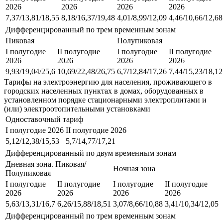
2026
2026
2026
2026
7,37/13,81/18,55
8,18/16,37/19,48
4,01/8,99/12,09
4,46/10,66/12,68
Дифференцированный по трем временным зонам
Пиковая
Полупиковая
I полугодие
II полугодие
I полугодие
II полугодие
2026
2026
2026
2026
9,93/19,04/25,6
10,69/22,48/26,75
6,7/12,84/17,26
7,44/15,23/18,12
Тарифы на электроэнергию для населения, проживающего в
городских населенных пунктах в домах, оборудованных в
установленном порядке стационарными электроплитами и
(или) электроотопительными установками
Одноставочный тариф
I полугодие 2026
II полугодие 2026
5,12/12,38/15,53
5,7/14,77/17,21
Дифференцированный по двум временным зонам
Дневная зона. Пиковая/
Ночная зона
Полупиковая
I полугодие
II полугодие
I полугодие
II полугодие
2026
2026
2026
2026
5,63/13,31/16,7
6,26/15,88/18,51
3,07/8,66/10,88
3,41/10,34/12,05
Дифференцированный по трем временным зонам