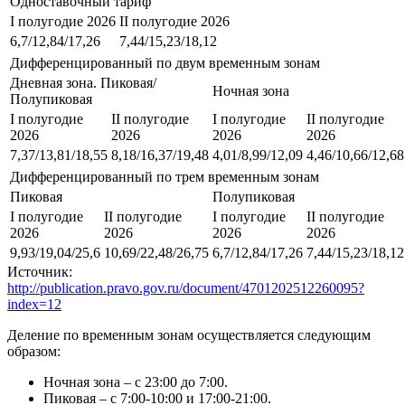
Одноставочный тариф
I полугодие 2026
II полугодие 2026
6,7/12,84/17,26
7,44/15,23/18,12
Дифференцированный по двум временным зонам
Дневная зона. Пиковая/
Ночная зона
Полупиковая
I полугодие
II полугодие
I полугодие
II полугодие
2026
2026
2026
2026
7,37/13,81/18,55
8,18/16,37/19,48
4,01/8,99/12,09
4,46/10,66/12,68
Дифференцированный по трем временным зонам
Пиковая
Полупиковая
I полугодие
II полугодие
I полугодие
II полугодие
2026
2026
2026
2026
9,93/19,04/25,6
10,69/22,48/26,75
6,7/12,84/17,26
7,44/15,23/18,12
Источник:
http://publication.pravo.gov.ru/document/4701202512260095?
index=12
Деление по временным зонам осуществляется следующим
образом:
Ночная зона – с 23:00 до 7:00.
Пиковая – с 7:00-10:00 и 17:00-21:00.