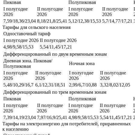
Пиковая
Полупиковая
I полугодие
II полугодие
I полугодие
II полугодие
2026
2026
2026
2026
7,59/18,36/23,04
8,18/21,8/25,41
5,12/12,38/15,53
5,7/14,77/17,21
Тарифы для сельского населения
Одноставочный тариф
I полугодие 2026
II полугодие 2026
4,98/9,58/15,53
5,54/11,45/17,21
Дифференцированный по двум временным зонам
Дневная зона. Пиковая/
Ночная зона
Полупиковая
I полугодие
II полугодие
I полугодие
II полугодие
2026
2026
2026
2026
5,48/10,29/16,7
6,1/12,31/18,51
2,99/6,7/10,88
3,32/8,02/12,05
Дифференцированный по трем временным зонам
Пиковая
Полупиковая
I полугодие
II полугодие
I полугодие
II полугодие
2026
2026
2026
2026
7,39/14,19/23,04
7,97/16,9/25,41
4,98/9,58/15,53
5,54/11,45/17,21
Тарифы на электроэнергию для потребителей, приравненных
к населению