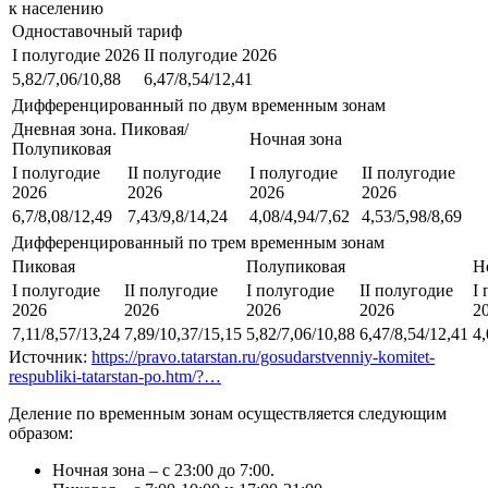
к населению
Одноставочный тариф
I полугодие 2026
II полугодие 2026
5,82/7,06/10,88
6,47/8,54/12,41
Дифференцированный по двум временным зонам
Дневная зона. Пиковая/
Ночная зона
Полупиковая
I полугодие
II полугодие
I полугодие
II полугодие
2026
2026
2026
2026
6,7/8,08/12,49
7,43/9,8/14,24
4,08/4,94/7,62
4,53/5,98/8,69
Дифференцированный по трем временным зонам
Пиковая
Полупиковая
Н
I полугодие
II полугодие
I полугодие
II полугодие
I
2026
2026
2026
2026
2
7,11/8,57/13,24
7,89/10,37/15,15
5,82/7,06/10,88
6,47/8,54/12,41
4,
Источник:
https://pravo.tatarstan.ru/gosudarstvenniy-komitet-
respubliki-tatarstan-po.htm/?…
Деление по временным зонам осуществляется следующим
образом:
Ночная зона – с 23:00 до 7:00.