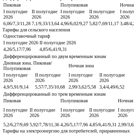
Пиковая
Полупиковая
Ночная
I полугодие
II полугодие
I полугодие
II полугодие
I полу
2026
2026
2026
2026
2026
6,06/7,3/11,28
7,1/9,33/13,64
4,96/6,02/9,27
5,82/7,69/11,17
3,48/4,
Тарифы для сельского населения
Одноставочный тариф
I полугодие 2026
II полугодие 2026
4,26/5,17/7,96
4,85/6,41/9,31
Дифференцированный по двум временным зонам
Дневная зона. Пиковая/
Ночная зона
Полупиковая
I полугодие
II полугодие
I полугодие
II полугодие
2026
2026
2026
2026
4,9/5,91/9,14
5,57/7,35/10,68
2,99/3,62/5,58
3,4/4,49/6,52
Дифференцированный по трем временным зонам
Пиковая
Полупиковая
Ночная
I полугодие
II полугодие
I полугодие
II полугодие
I полуг
2026
2026
2026
2026
2026
5,2/6,27/9,69
5,92/7,78/11,36
4,26/5,17/7,96
4,85/6,41/9,31
2,99/3,6
Тарифы на электроэнергию для потребителей, приравненных