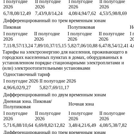
I полугодие
II полугодие
I полугодие
II полугодие
2026
2026
2026
2026
6,7/8,08/12,49
7,43/9,8/14,24
4,08/4,94/7,62
4,53/5,98/8,69
Дифференцированный по трем временным зонам
Пиковая
Полупиковая
Н
I полугодие
II полугодие
I полугодие
II полугодие
I
2026
2026
2026
2026
2
7,11/8,57/13,24
7,89/10,37/15,15
5,82/7,06/10,88
6,47/8,54/12,41
4,
Тарифы на электроэнергию для населения, проживающего в
городских населенных пунктах в домах, оборудованных в
установленном порядке стационарными электроплитами и
(или) электроотопительными установками
Одноставочный тариф
I полугодие 2026
II полугодие 2026
4,96/6,02/9,27
5,82/7,69/11,17
Дифференцированный по двум временным зонам
Дневная зона. Пиковая/
Ночная зона
Полупиковая
I полугодие
II полугодие
I полугодие
II полугодие
2026
2026
2026
2026
5,71/6,88/10,64
6,69/8,82/12,82
3,48/4,21/6,49
4,08/5,38/7,82
Дифференцированный по трем временным зонам