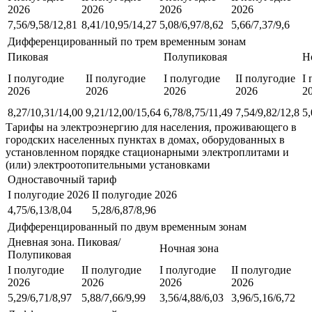
2026
2026
2026
2026
7,56/9,58/12,81
8,41/10,95/14,27
5,08/6,97/8,62
5,66/7,37/9,6
Дифференцированный по трем временным зонам
Пиковая
Полупиковая
Н
I полугодие
II полугодие
I полугодие
II полугодие
I
2026
2026
2026
2026
2
8,27/10,31/14,00
9,21/12,00/15,64
6,78/8,75/11,49
7,54/9,82/12,8
5,
Тарифы на электроэнергию для населения, проживающего в
городских населенных пунктах в домах, оборудованных в
установленном порядке стационарными электроплитами и
(или) электроотопительными установками
Одноставочный тариф
I полугодие 2026
II полугодие 2026
4,75/6,13/8,04
5,28/6,87/8,96
Дифференцированный по двум временным зонам
Дневная зона. Пиковая/
Ночная зона
Полупиковая
I полугодие
II полугодие
I полугодие
II полугодие
2026
2026
2026
2026
5,29/6,71/8,97
5,88/7,66/9,99
3,56/4,88/6,03
3,96/5,16/6,72