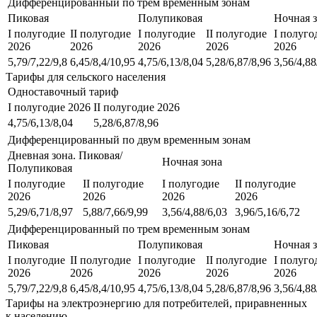
Дифференцированный по трем временным зонам
Пиковая
Полупиковая
Ночная 
I полугодие
II полугодие
I полугодие
II полугодие
I полуго
2026
2026
2026
2026
2026
5,79/7,22/9,8
6,45/8,4/10,95
4,75/6,13/8,04
5,28/6,87/8,96
3,56/4,88
Тарифы для сельского населения
Одноставочный тариф
I полугодие 2026
II полугодие 2026
4,75/6,13/8,04
5,28/6,87/8,96
Дифференцированный по двум временным зонам
Дневная зона. Пиковая/
Ночная зона
Полупиковая
I полугодие
II полугодие
I полугодие
II полугодие
2026
2026
2026
2026
5,29/6,71/8,97
5,88/7,66/9,99
3,56/4,88/6,03
3,96/5,16/6,72
Дифференцированный по трем временным зонам
Пиковая
Полупиковая
Ночная 
I полугодие
II полугодие
I полугодие
II полугодие
I полуго
2026
2026
2026
2026
2026
5,79/7,22/9,8
6,45/8,4/10,95
4,75/6,13/8,04
5,28/6,87/8,96
3,56/4,88
Тарифы на электроэнергию для потребителей, приравненных
к населению