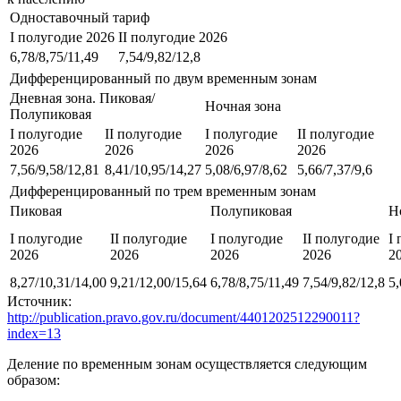
Одноставочный тариф
I полугодие 2026
II полугодие 2026
6,78/8,75/11,49
7,54/9,82/12,8
Дифференцированный по двум временным зонам
Дневная зона. Пиковая/
Ночная зона
Полупиковая
I полугодие
II полугодие
I полугодие
II полугодие
2026
2026
2026
2026
7,56/9,58/12,81
8,41/10,95/14,27
5,08/6,97/8,62
5,66/7,37/9,6
Дифференцированный по трем временным зонам
Пиковая
Полупиковая
Н
I полугодие
II полугодие
I полугодие
II полугодие
I
2026
2026
2026
2026
2
8,27/10,31/14,00
9,21/12,00/15,64
6,78/8,75/11,49
7,54/9,82/12,8
5,
Источник:
http://publication.pravo.gov.ru/document/4401202512290011?
index=13
Деление по временным зонам осуществляется следующим
образом: