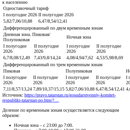
к населению
Одноставочный тариф
I полугодие 2026
II полугодие 2026
5,82/7,06/10,88
6,47/8,54/12,41
Дифференцированный по двум временным зонам
Дневная зона. Пиковая/
Ночная зона
Полупиковая
I полугодие
II полугодие
I полугодие
II полугодие
2026
2026
2026
2026
6,7/8,08/12,49
7,43/9,8/14,24
4,08/4,94/7,62
4,53/5,98/8,69
Дифференцированный по трем временным зонам
Пиковая
Полупиковая
Н
I полугодие
II полугодие
I полугодие
II полугодие
I
2026
2026
2026
2026
2
7,11/8,57/13,24
7,89/10,37/15,15
5,82/7,06/10,88
6,47/8,54/12,41
4,
Источник:
https://pravo.tatarstan.ru/gosudarstvenniy-komitet-
respubliki-tatarstan-po.htm/?…
Деление по временным зонам осуществляется следующим
образом:
Ночная зона – с 23:00 до 7:00.