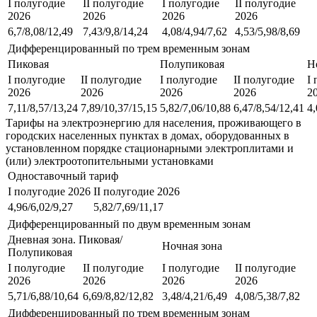
I полугодие
II полугодие
I полугодие
II полугодие
2026
2026
2026
2026
6,7/8,08/12,49
7,43/9,8/14,24
4,08/4,94/7,62
4,53/5,98/8,69
Дифференцированный по трем временным зонам
Пиковая
Полупиковая
Н
I полугодие
II полугодие
I полугодие
II полугодие
I
2026
2026
2026
2026
2
7,11/8,57/13,24
7,89/10,37/15,15
5,82/7,06/10,88
6,47/8,54/12,41
4,
Тарифы на электроэнергию для населения, проживающего в
городских населенных пунктах в домах, оборудованных в
установленном порядке стационарными электроплитами и
(или) электроотопительными установками
Одноставочный тариф
I полугодие 2026
II полугодие 2026
4,96/6,02/9,27
5,82/7,69/11,17
Дифференцированный по двум временным зонам
Дневная зона. Пиковая/
Ночная зона
Полупиковая
I полугодие
II полугодие
I полугодие
II полугодие
2026
2026
2026
2026
5,71/6,88/10,64
6,69/8,82/12,82
3,48/4,21/6,49
4,08/5,38/7,82
Дифференцированный по трем временным зонам