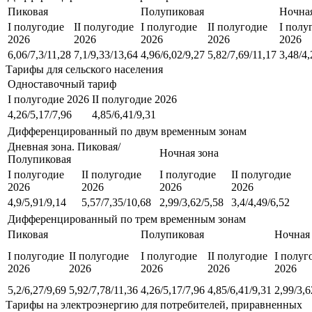
Пиковая
Полупиковая
Ночная
I полугодие
II полугодие
I полугодие
II полугодие
I полу
2026
2026
2026
2026
2026
6,06/7,3/11,28
7,1/9,33/13,64
4,96/6,02/9,27
5,82/7,69/11,17
3,48/4,
Тарифы для сельского населения
Одноставочный тариф
I полугодие 2026
II полугодие 2026
4,26/5,17/7,96
4,85/6,41/9,31
Дифференцированный по двум временным зонам
Дневная зона. Пиковая/
Ночная зона
Полупиковая
I полугодие
II полугодие
I полугодие
II полугодие
2026
2026
2026
2026
4,9/5,91/9,14
5,57/7,35/10,68
2,99/3,62/5,58
3,4/4,49/6,52
Дифференцированный по трем временным зонам
Пиковая
Полупиковая
Ночная
I полугодие
II полугодие
I полугодие
II полугодие
I полуг
2026
2026
2026
2026
2026
5,2/6,27/9,69
5,92/7,78/11,36
4,26/5,17/7,96
4,85/6,41/9,31
2,99/3,6
Тарифы на электроэнергию для потребителей, приравненных