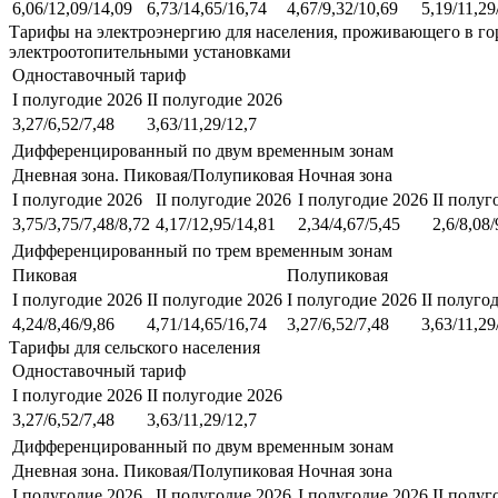
6,06/12,09/14,09
6,73/14,65/16,74
4,67/9,32/10,69
5,19/11,29
Тарифы на электроэнергию для населения, проживающего в го
электроотопительными установками
Одноставочный тариф
I полугодие 2026
II полугодие 2026
3,27/6,52/7,48
3,63/11,29/12,7
Дифференцированный по двум временным зонам
Дневная зона. Пиковая/Полупиковая
Ночная зона
I полугодие 2026
II полугодие 2026
I полугодие 2026
II полуг
3,75/3,75/7,48/8,72
4,17/12,95/14,81
2,34/4,67/5,45
2,6/8,08/
Дифференцированный по трем временным зонам
Пиковая
Полупиковая
I полугодие 2026
II полугодие 2026
I полугодие 2026
II полуго
4,24/8,46/9,86
4,71/14,65/16,74
3,27/6,52/7,48
3,63/11,29
Тарифы для сельского населения
Одноставочный тариф
I полугодие 2026
II полугодие 2026
3,27/6,52/7,48
3,63/11,29/12,7
Дифференцированный по двум временным зонам
Дневная зона. Пиковая/Полупиковая
Ночная зона
I полугодие 2026
II полугодие 2026
I полугодие 2026
II полуг