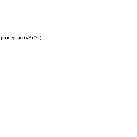
роэнергии (кВт*ч.):