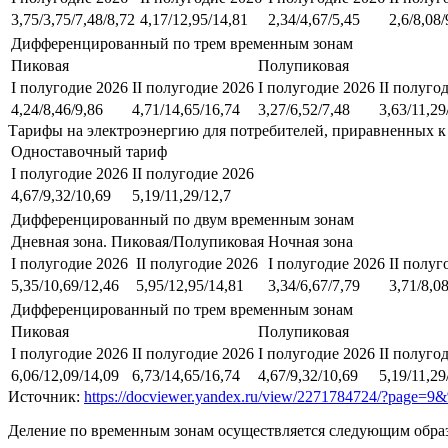
3,75/3,75/7,48/8,72
4,17/12,95/14,81
2,34/4,67/5,45
2,6/8,08/
Дифференцированный по трем временным зонам
Пиковая
Полупиковая
I полугодие 2026
II полугодие 2026
I полугодие 2026
II полуго
4,24/8,46/9,86
4,71/14,65/16,74
3,27/6,52/7,48
3,63/11,29
Тарифы на электроэнергию для потребителей, приравненных к
Одноставочный тариф
I полугодие 2026
II полугодие 2026
4,67/9,32/10,69
5,19/11,29/12,7
Дифференцированный по двум временным зонам
Дневная зона. Пиковая/Полупиковая
Ночная зона
I полугодие 2026
II полугодие 2026
I полугодие 2026
II полуг
5,35/10,69/12,46
5,95/12,95/14,81
3,34/6,67/7,79
3,71/8,0
Дифференцированный по трем временным зонам
Пиковая
Полупиковая
I полугодие 2026
II полугодие 2026
I полугодие 2026
II полуго
6,06/12,09/14,09
6,73/14,65/16,74
4,67/9,32/10,69
5,19/11,29
Источник:
https://docviewer.yandex.ru/view/2271784724/?p
Деление по временным зонам осуществляется следующим обра