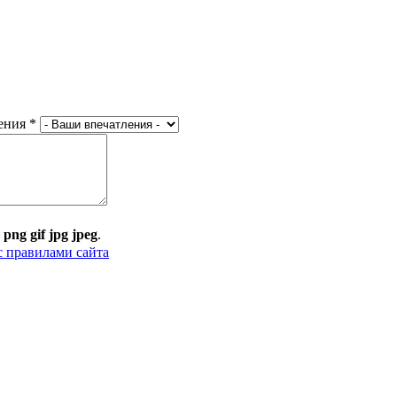
ения
*
:
png gif jpg jpeg
.
с правилами сайта