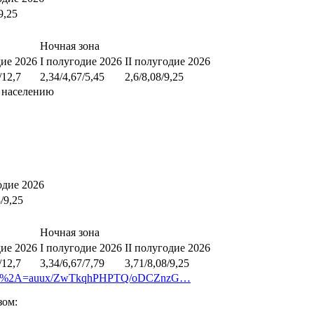
9,25
Ночная зона
дие 2026
I полугодие 2026
II полугодие 2026
/12,7
2,34/4,67/5,45
2,6/8,08/9,25
 населению
одие 2026
8/9,25
Ночная зона
дие 2026
I полугодие 2026
II полугодие 2026
/12,7
3,34/6,67/7,79
3,71/8,08/9,25
age=9&%2A=auux/ZwTkqhPHPTQ/oDCZnzG…
зом: