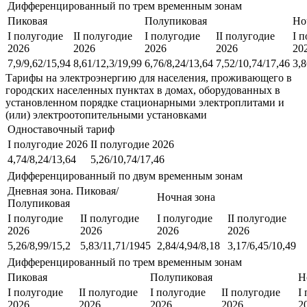
Дифференцированный по трем временным зонам
Пиковая
Полупиковая
Но
I полугодие
II полугодие
I полугодие
II полугодие
I 
2026
2026
2026
2026
20
7,9/9,62/15,94
8,61/12,3/19,99
6,76/8,24/13,64
7,52/10,74/17,46
3,8
Тарифы на электроэнергию для населения, проживающего в
городских населенных пунктах в домах, оборудованных в
установленном порядке стационарными электроплитами и
(или) электроотопительными установками
Одноставочный тариф
I полугодие 2026
II полугодие 2026
4,74/8,24/13,64
5,26/10,74/17,46
Дифференцированный по двум временным зонам
Дневная зона. Пиковая/
Ночная зона
Полупиковая
I полугодие
II полугодие
I полугодие
II полугодие
2026
2026
2026
2026
5,26/8,99/15,2
5,83/11,71/1945
2,84/4,94/8,18
3,17/6,45/10,49
Дифференцированный по трем временным зонам
Пиковая
Полупиковая
Н
I полугодие
II полугодие
I полугодие
II полугодие
I
2026
2026
2026
2026
2