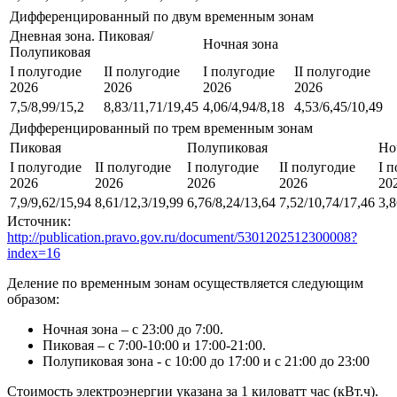
Дифференцированный по двум временным зонам
Дневная зона. Пиковая/
Ночная зона
Полупиковая
I полугодие
II полугодие
I полугодие
II полугодие
2026
2026
2026
2026
7,5/8,99/15,2
8,83/11,71/19,45
4,06/4,94/8,18
4,53/6,45/10,49
Дифференцированный по трем временным зонам
Пиковая
Полупиковая
Но
I полугодие
II полугодие
I полугодие
II полугодие
I 
2026
2026
2026
2026
20
7,9/9,62/15,94
8,61/12,3/19,99
6,76/8,24/13,64
7,52/10,74/17,46
3,8
Источник:
http://publication.pravo.gov.ru/document/5301202512300008?
index=16
Деление по временным зонам осуществляется следующим
образом:
Ночная зона – с 23:00 до 7:00.
Пиковая – с 7:00-10:00 и 17:00-21:00.
Полупиковая зона - с 10:00 до 17:00 и с 21:00 до 23:00
Стоимость электроэнергии указана за 1 киловатт час (кВт.ч).