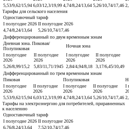
5,53/9,62/15,94
6,03/12,3/19,99
4,74/8,24/13,64
5,26/10,74/17,46
2,
Тарифы для сельского населения
Одноставочный тариф
I полугодие 2026
II полугодие 2026
4,74/8,24/13,64
5,26/10,74/17,46
Дифференцированный по двум временным зонам
Дневная зона. Пиковая/
Ночная зона
Полупиковая
I полугодие
II полугодие
I полугодие
II полугодие
2026
2026
2026
2026
5,26/8,99/15,2
5,83/11,71/1945
2,84/4,94/8,18
3,17/6,45/10,49
Дифференцированный по трем временным зонам
Пиковая
Полупиковая
Н
I полугодие
II полугодие
I полугодие
II полугодие
I
2026
2026
2026
2026
2
5,53/9,62/15,94
6,03/12,3/19,99
4,74/8,24/13,64
5,26/10,74/17,46
2,
Тарифы на электроэнергию для потребителей, приравненных
к населению
Одноставочный тариф
I полугодие 2026
II полугодие 2026
6,76/8,24/13,64
7,52/10,74/17,46