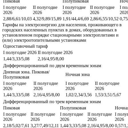
Пиковая
Полупиковая
Ноч
I полугодие
II полугодие
I полугодие
II полугодие
I п
2026
2026
2026
2026
202
2,88/6,61/10,03
4,32/9,89/15,89
1,91/44,4/6,69
2,86/6,55/10,52
0,75
Тарифы на электроэнергию для населения, проживающего в
городских населенных пунктах в домах, оборудованных в
установленном порядке стационарными электроплитами и
(или) электроотопительными установками
Одноставочный тариф
I полугодие 2026
II полугодие 2026
1,44/3,33/5,08
2,16/4,95/8,00
Дифференцированный по двум временным зонам
Дневная зона. Пиковая/
Ночная зона
Полупиковая
I полугодие
II полугодие
I полугодие
II полугодие
2026
2026
2026
2026
1,44/3,33/5,08
2,16/4,95/8,00
1,02/2,34/3,56
1,53/3,51/5,67
Дифференцированный по трем временным зонам
Пиковая
Полупиковая
Ночна
I полугодие
II полугодие
I полугодие
II полугодие
I полу
2026
2026
2026
2026
2026
2,18/5,02/7,61
3,27/7,49/12,11
1,44/3,33/5,08
2,16/4,95/8,00
0,57/1,