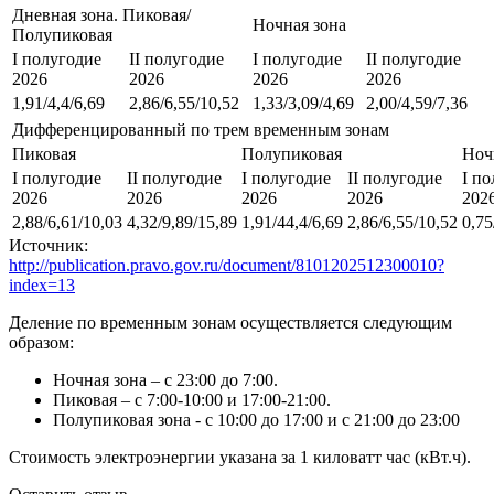
Дневная зона. Пиковая/
Ночная зона
Полупиковая
I полугодие
II полугодие
I полугодие
II полугодие
2026
2026
2026
2026
1,91/4,4/6,69
2,86/6,55/10,52
1,33/3,09/4,69
2,00/4,59/7,36
Дифференцированный по трем временным зонам
Пиковая
Полупиковая
Ноч
I полугодие
II полугодие
I полугодие
II полугодие
I п
2026
2026
2026
2026
202
2,88/6,61/10,03
4,32/9,89/15,89
1,91/44,4/6,69
2,86/6,55/10,52
0,75
Источник:
http://publication.pravo.gov.ru/document/8101202512300010?
index=13
Деление по временным зонам осуществляется следующим
образом:
Ночная зона – с 23:00 до 7:00.
Пиковая – с 7:00-10:00 и 17:00-21:00.
Полупиковая зона - с 10:00 до 17:00 и с 21:00 до 23:00
Стоимость электроэнергии указана за 1 киловатт час (кВт.ч).