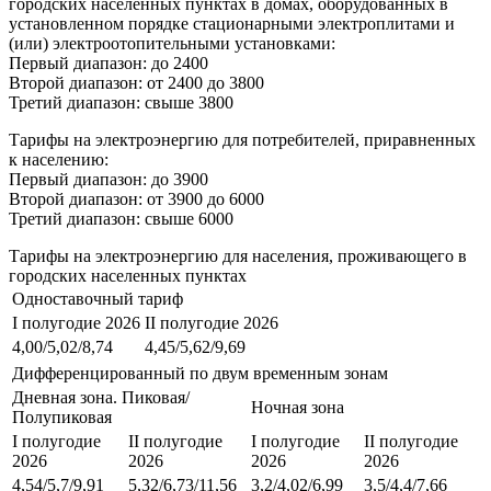
городских населенных пунктах в домах, оборудованных в
установленном порядке стационарными электроплитами и
(или) электроотопительными установками:
Первый диапазон: до 2400
Второй диапазон: от 2400 до 3800
Третий диапазон: свыше 3800
Тарифы на электроэнергию для потребителей, приравненных
к населению:
Первый диапазон: до 3900
Второй диапазон: от 3900 до 6000
Третий диапазон: свыше 6000
Тарифы на электроэнергию для населения, проживающего в
городских населенных пунктах
Одноставочный тариф
I полугодие 2026
II полугодие 2026
4,00/5,02/8,74
4,45/5,62/9,69
Дифференцированный по двум временным зонам
Дневная зона. Пиковая/
Ночная зона
Полупиковая
I полугодие
II полугодие
I полугодие
II полугодие
2026
2026
2026
2026
4,54/5,7/9,91
5,32/6,73/11,56
3,2/4,02/6,99
3,5/4,4/7,66