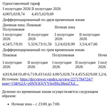
Одноставочный тариф
I полугодие 2026
II полугодие 2026
4,00/5,02/8,74
4,45/5,62/9,69
Дифференцированный по двум временным зонам
Дневная зона. Пиковая/
Ночная зона
Полупиковая
I полугодие
II полугодие
I полугодие
II полугодие
2026
2026
2026
2026
4,54/5,7/9,91
5,32/6,73/11,56
3,2/4,02/6,99
3,5/4,4/7,66
Дифференцированный по трем временным зонам
Пиковая
Полупиковая
Ночн
I полугодие
II полугодие
I полугодие
II полугодие
I пол
2026
2026
2026
2026
2026
4,81/6,04/10,49
6,71/8,43/14,62
4,00/5,02/8,74
4,45/5,62/9,69
3,2/4
Источник:
https://docviewer.yandex.ru/view/2271784724/?
page=15&%2A=z0NN3Qi/YY6sjJHu38ngZXd…
Деление по временным зонам осуществляется следующим
образом:
Ночная зона – с 23:00 до 7:00.