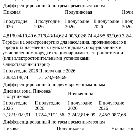
Дифференцированный по трем временным зонам
Пиковая
Полупиковая
Ночн
I полугодие
II полугодие
I полугодие
II полугодие
I пол
2026
2026
2026
2026
2026
4,81/6,04/10,49
6,71/8,43/14,62
4,00/5,02/8,74
4,45/5,62/9,69
3,2/4
Тарифы на электроэнергию для населения, проживающего в
городских населенных пунктах в домах, оборудованных в
установленном порядке стационарными электроплитами и
(или) электроотопительными установками
Одноставочный тариф
I полугодие 2026
II полугодие 2026
2,8/3,51/8,74
3,12/3,93/9,69
Дифференцированный по двум временным зонам
Дневная зона. Пиковая/
Ночная зона
Полупиковая
I полугодие
II полугодие
I полугодие
II полугодие
2026
2026
2026
2026
3,18/3,99/9,91
3,72/4,71/11,56
2,24/2,81/6,99
2,45/3,08/7,66
Дифференцированный по трем временным зонам
Пиковая
Полупиковая
Ночная зо