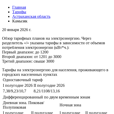
Главная
Тарифы
Астраханская область
Камызяк
20 января 2026 г.
Обзор тарифных планов на электроэнергию. Через
разделитель «/» указаны тарифы в зависимости от объемов
потребления электроэнергии (кВт*ч.):
Первый диапазон: до 1200
Второй диапазон: от 1201 до 3000
Третий диапазон: свыше 3000
Тарифы на электроэнергию для населения, проживающего в
городских населенных пунктах
Одноставочный тариф
I полугодие 2026
II полугодие 2026
7,38/9,23/10,7
8,21/1108/13,16
Дифференцированный по двум временным зонам
Дневная зона. Пиковая/
Ночная зона
Полупиковая
I полугодие
II полугодие
I полугодие
II полугодие