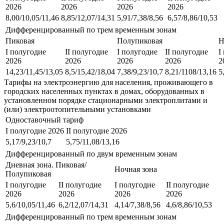
2026
2026
2026
2026
8,00/10,05/11,46
8,85/12,07/14,31
5,91/7,38/8,56
6,57/8,86/10,53
Дифференцированный по трем временным зонам
Пиковая
Полупиковая
Н
I полугодие
II полугодие
I полугодие
II полугодие
I
2026
2026
2026
2026
2
14,23/11,45/13,05
8,5/15,42/18,04
7,38/9,23/10,7
8,21/1108/13,16
5
Тарифы на электроэнергию для населения, проживающего в
городских населенных пунктах в домах, оборудованных в
установленном порядке стационарными электроплитами и
(или) электроотопительными установками
Одноставочный тариф
I полугодие 2026
II полугодие 2026
5,17/9,23/10,7
5,75/11,08/13,16
Дифференцированный по двум временным зонам
Дневная зона. Пиковая/
Ночная зона
Полупиковая
I полугодие
II полугодие
I полугодие
II полугодие
2026
2026
2026
2026
5,6/10,05/11,46
6,2/12,07/14,31
4,14/7,38/8,56
4,6/8,86/10,53
Дифференцированный по трем временным зонам