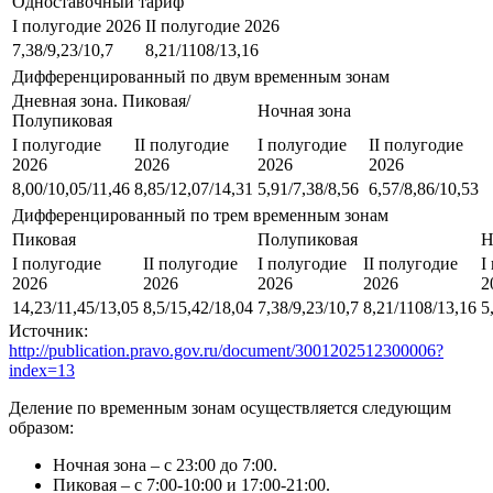
Одноставочный тариф
I полугодие 2026
II полугодие 2026
7,38/9,23/10,7
8,21/1108/13,16
Дифференцированный по двум временным зонам
Дневная зона. Пиковая/
Ночная зона
Полупиковая
I полугодие
II полугодие
I полугодие
II полугодие
2026
2026
2026
2026
8,00/10,05/11,46
8,85/12,07/14,31
5,91/7,38/8,56
6,57/8,86/10,53
Дифференцированный по трем временным зонам
Пиковая
Полупиковая
Н
I полугодие
II полугодие
I полугодие
II полугодие
I
2026
2026
2026
2026
2
14,23/11,45/13,05
8,5/15,42/18,04
7,38/9,23/10,7
8,21/1108/13,16
5
Источник:
http://publication.pravo.gov.ru/document/3001202512300006?
index=13
Деление по временным зонам осуществляется следующим
образом:
Ночная зона – с 23:00 до 7:00.
Пиковая – с 7:00-10:00 и 17:00-21:00.