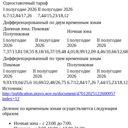
Одноставочный тариф
I полугодие 2026
II полугодие 2026
6,7/12,84/17,26
7,44/15,23/18,12
Дифференцированный по двум временным зонам
Дневная зона. Пиковая/
Ночная зона
Полупиковая
I полугодие
II полугодие
I полугодие
II полугодие
2026
2026
2026
2026
7,37/13,81/18,55
8,18/16,37/19,48
4,01/8,99/12,09
4,46/10,66/12,68
Дифференцированный по трем временным зонам
Пиковая
Полупиковая
I полугодие
II полугодие
I полугодие
II полугодие
2026
2026
2026
2026
9,93/19,04/25,6
10,69/22,48/26,75
6,7/12,84/17,26
7,44/15,23/18,12
Источник:
http://publication.pravo.gov.ru/document/4701202512260095?
index=12
Деление по временным зонам осуществляется следующим
образом:
Ночная зона – с 23:00 до 7:00.