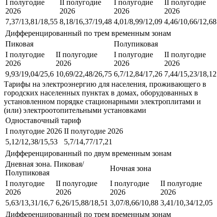
I полугодие
II полугодие
I полугодие
II полугодие
2026
2026
2026
2026
7,37/13,81/18,55
8,18/16,37/19,48
4,01/8,99/12,09
4,46/10,66/12,68
Дифференцированный по трем временным зонам
Пиковая
Полупиковая
I полугодие
II полугодие
I полугодие
II полугодие
2026
2026
2026
2026
9,93/19,04/25,6
10,69/22,48/26,75
6,7/12,84/17,26
7,44/15,23/18,12
Тарифы на электроэнергию для населения, проживающего в
городских населенных пунктах в домах, оборудованных в
установленном порядке стационарными электроплитами и
(или) электроотопительными установками
Одноставочный тариф
I полугодие 2026
II полугодие 2026
5,12/12,38/15,53
5,7/14,77/17,21
Дифференцированный по двум временным зонам
Дневная зона. Пиковая/
Ночная зона
Полупиковая
I полугодие
II полугодие
I полугодие
II полугодие
2026
2026
2026
2026
5,63/13,31/16,7
6,26/15,88/18,51
3,07/8,66/10,88
3,41/10,34/12,05
Дифференцированный по трем временным зонам