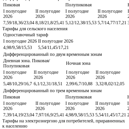
Пиковая
Полупиковая
I полугодие
II полугодие
I полугодие
II полугодие
2026
2026
2026
2026
7,59/18,36/23,04
8,18/21,8/25,41
5,12/12,38/15,53
5,7/14,77/17,21
Тарифы для сельского населения
Одноставочный тариф
I полугодие 2026
II полугодие 2026
4,98/9,58/15,53
5,54/11,45/17,21
Дифференцированный по двум временным зонам
Дневная зона. Пиковая/
Ночная зона
Полупиковая
I полугодие
II полугодие
I полугодие
II полугодие
2026
2026
2026
2026
5,48/10,29/16,7
6,1/12,31/18,51
2,99/6,7/10,88
3,32/8,02/12,05
Дифференцированный по трем временным зонам
Пиковая
Полупиковая
I полугодие
II полугодие
I полугодие
II полугодие
2026
2026
2026
2026
7,39/14,19/23,04
7,97/16,9/25,41
4,98/9,58/15,53
5,54/11,45/17,21
Тарифы на электроэнергию для потребителей, приравненных
к населению