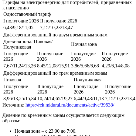
Тарифы на электроэнергию для потребителей, приравненных
к населению
Одноставочный тариф
I полугодие 2026
II полугодие 2026
6,43/9,18/11,05
7,15/10,23/13,47
Дифференцированный по двум временным зонам
Дневная зона. Пиковая/
Ночная зона
Полупиковая
I полугодие
II полугодие
I полугодие
II полугодие
2026
2026
2026
2026
7,67/11,24/13,26
8,45/12,08/15,91
3,86/5,66/6,68
4,29/6,14/8,08
Дифференцированный по трем временным зонам
Пиковая
Полупиковая
I полугодие
II полугодие
I полугодие
II полугодие
2026
2026
2026
2026
8,96/13,25/15,84
10,24/14,65/19,27
6,44/9,43/11,13
7,15/10,23/13,4
Источник:
https://rek.midural.ru/documents/active/39538/
Деление по временным зонам осуществляется следующим
образом:
Ночная зона – с 23:00 до 7:00.