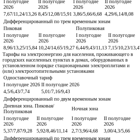
I полугодие
II полугодие
I полугодие
II полугодие
2026
2026
2026
2026
7,67/11,24/13,26
8,45/12,08/15,91
3,86/5,66/6,68
4,29/6,14/8,08
Дифференцированный по трем временным зонам
Пиковая
Полупиковая
I полугодие
II полугодие
I полугодие
II полугодие
2026
2026
2026
2026
8,96/13,25/15,84
10,24/14,65/19,27
6,44/9,43/11,13
7,15/10,23/13,4
Тарифы на электроэнергию для населения, проживающего в
городских населенных пунктах в домах, оборудованных в
установленном порядке стационарными электроплитами и
(или) электроотопительными установками
Одноставочный тариф
I полугодие 2026
II полугодие 2026
4,5/6,43/7,74
5,01/7,16/9,43
Дифференцированный по двум временным зонам
Дневная зона. Пиковая/
Ночная зона
Полупиковая
I полугодие
II полугодие
I полугодие
II полугодие
2026
2026
2026
2026
5,37/7,87/9,28
5,92/8,46/11,14
2,7/3,96/4,68
3,00/4,3/5,66
Дифференцированный по трем временным зонам