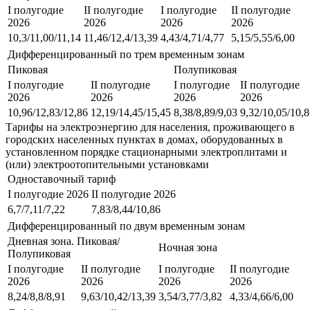
I полугодие
II полугодие
I полугодие
II полугодие
2026
2026
2026
2026
10,3/11,00/11,14
11,46/12,4/13,39
4,43/4,71/4,77
5,15/5,55/6,00
Дифференцированный по трем временным зонам
Пиковая
Полупиковая
I полугодие
II полугодие
I полугодие
II полугодие
2026
2026
2026
2026
10,96/12,83/12,86
12,19/14,45/15,45
8,38/8,89/9,03
9,32/10,05/10,
Тарифы на электроэнергию для населения, проживающего в
городских населенных пунктах в домах, оборудованных в
установленном порядке стационарными электроплитами и
(или) электроотопительными установками
Одноставочный тариф
I полугодие 2026
II полугодие 2026
6,7/7,11/7,22
7,83/8,44/10,86
Дифференцированный по двум временным зонам
Дневная зона. Пиковая/
Ночная зона
Полупиковая
I полугодие
II полугодие
I полугодие
II полугодие
2026
2026
2026
2026
8,24/8,8/8,91
9,63/10,42/13,39
3,54/3,77/3,82
4,33/4,66/6,00