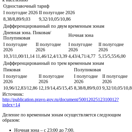
Одноставочный тариф
I полугодие 2026
II полугодие 2026
8,38/8,89/9,03
9,32/10,05/10,86
Дифференцированный по двум временным зонам
Дневная зона. Пиковая/
Ночная зона
Полупиковая
I полугодие
II полугодие
I полугодие
II полугодие
2026
2026
2026
2026
10,3/11,00/11,14
11,46/12,4/13,39
4,43/4,71/4,77
5,15/5,55/6,00
Дифференцированный по трем временным зонам
Пиковая
Полупиковая
I полугодие
II полугодие
I полугодие
II полугодие
2026
2026
2026
2026
10,96/12,83/12,86
12,19/14,45/15,45
8,38/8,89/9,03
9,32/10,05/10,
Источник:
http://publication.pravo.gov.ru/document/5001202512310012?
index=14
Деление по временным зонам осуществляется следующим
образом:
Ночная зона – с 23:00 до 7:00.