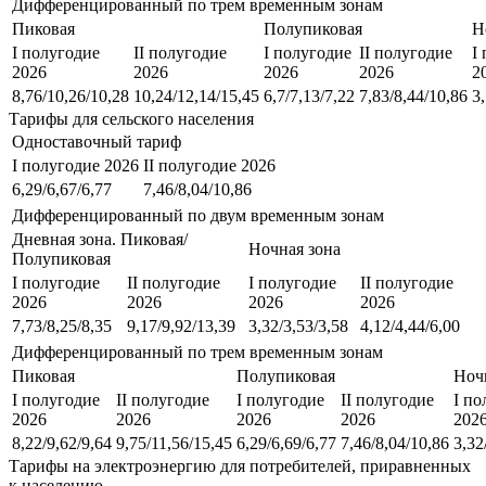
Дифференцированный по трем временным зонам
Пиковая
Полупиковая
Н
I полугодие
II полугодие
I полугодие
II полугодие
I
2026
2026
2026
2026
2
8,76/10,26/10,28
10,24/12,14/15,45
6,7/7,13/7,22
7,83/8,44/10,86
3
Тарифы для сельского населения
Одноставочный тариф
I полугодие 2026
II полугодие 2026
6,29/6,67/6,77
7,46/8,04/10,86
Дифференцированный по двум временным зонам
Дневная зона. Пиковая/
Ночная зона
Полупиковая
I полугодие
II полугодие
I полугодие
II полугодие
2026
2026
2026
2026
7,73/8,25/8,35
9,17/9,92/13,39
3,32/3,53/3,58
4,12/4,44/6,00
Дифференцированный по трем временным зонам
Пиковая
Полупиковая
Ноч
I полугодие
II полугодие
I полугодие
II полугодие
I по
2026
2026
2026
2026
202
8,22/9,62/9,64
9,75/11,56/15,45
6,29/6,69/6,77
7,46/8,04/10,86
3,32
Тарифы на электроэнергию для потребителей, приравненных
к населению