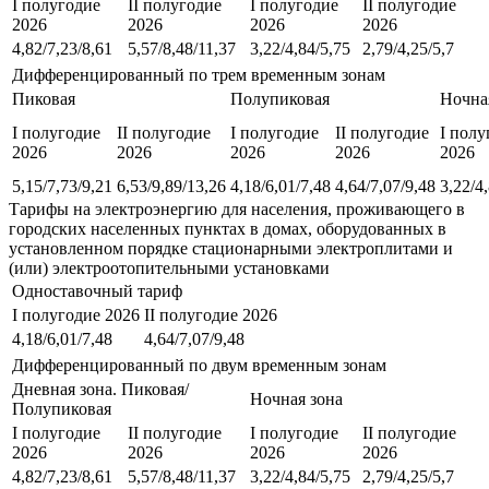
I полугодие
II полугодие
I полугодие
II полугодие
2026
2026
2026
2026
4,82/7,23/8,61
5,57/8,48/11,37
3,22/4,84/5,75
2,79/4,25/5,7
Дифференцированный по трем временным зонам
Пиковая
Полупиковая
Ночна
I полугодие
II полугодие
I полугодие
II полугодие
I полу
2026
2026
2026
2026
2026
5,15/7,73/9,21
6,53/9,89/13,26
4,18/6,01/7,48
4,64/7,07/9,48
3,22/4
Тарифы на электроэнергию для населения, проживающего в
городских населенных пунктах в домах, оборудованных в
установленном порядке стационарными электроплитами и
(или) электроотопительными установками
Одноставочный тариф
I полугодие 2026
II полугодие 2026
4,18/6,01/7,48
4,64/7,07/9,48
Дифференцированный по двум временным зонам
Дневная зона. Пиковая/
Ночная зона
Полупиковая
I полугодие
II полугодие
I полугодие
II полугодие
2026
2026
2026
2026
4,82/7,23/8,61
5,57/8,48/11,37
3,22/4,84/5,75
2,79/4,25/5,7