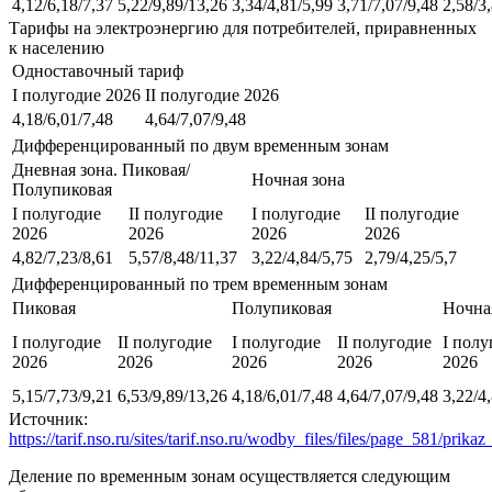
4,12/6,18/7,37
5,22/9,89/13,26
3,34/4,81/5,99
3,71/7,07/9,48
2,58/3
Тарифы на электроэнергию для потребителей, приравненных
к населению
Одноставочный тариф
I полугодие 2026
II полугодие 2026
4,18/6,01/7,48
4,64/7,07/9,48
Дифференцированный по двум временным зонам
Дневная зона. Пиковая/
Ночная зона
Полупиковая
I полугодие
II полугодие
I полугодие
II полугодие
2026
2026
2026
2026
4,82/7,23/8,61
5,57/8,48/11,37
3,22/4,84/5,75
2,79/4,25/5,7
Дифференцированный по трем временным зонам
Пиковая
Полупиковая
Ночна
I полугодие
II полугодие
I полугодие
II полугодие
I полу
2026
2026
2026
2026
2026
5,15/7,73/9,21
6,53/9,89/13,26
4,18/6,01/7,48
4,64/7,07/9,48
3,22/4
Источник:
https://tarif.nso.ru/sites/tarif.nso.ru/wodby_files/files/page_581/pri
Деление по временным зонам осуществляется следующим