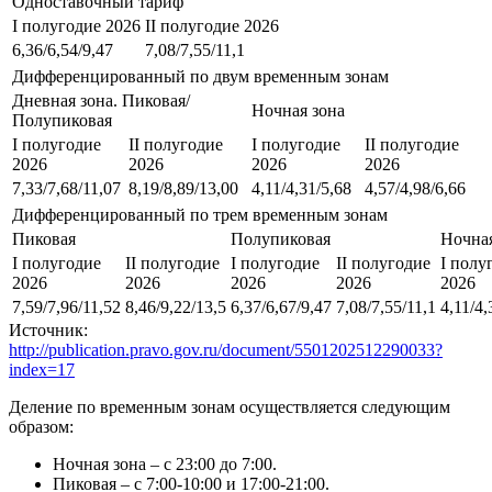
Одноставочный тариф
I полугодие 2026
II полугодие 2026
6,36/6,54/9,47
7,08/7,55/11,1
Дифференцированный по двум временным зонам
Дневная зона. Пиковая/
Ночная зона
Полупиковая
I полугодие
II полугодие
I полугодие
II полугодие
2026
2026
2026
2026
7,33/7,68/11,07
8,19/8,89/13,00
4,11/4,31/5,68
4,57/4,98/6,66
Дифференцированный по трем временным зонам
Пиковая
Полупиковая
Ночная
I полугодие
II полугодие
I полугодие
II полугодие
I полу
2026
2026
2026
2026
2026
7,59/7,96/11,52
8,46/9,22/13,5
6,37/6,67/9,47
7,08/7,55/11,1
4,11/4,
Источник:
http://publication.pravo.gov.ru/document/5501202512290033?
index=17
Деление по временным зонам осуществляется следующим
образом:
Ночная зона – с 23:00 до 7:00.
Пиковая – с 7:00-10:00 и 17:00-21:00.