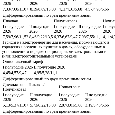
2026
2026
2026
2026
7,33/7,68/11,07
8,19/8,89/13,00
4,11/4,31/5,68
4,57/4,98/6,66
Дифференцированный по трем временным зонам
Пиковая
Полупиковая
Ночная
I полугодие
II полугодие
I полугодие
II полугодие
I полу
2026
2026
2026
2026
2026
7,59/7,96/11,52
8,46/9,22/13,5
6,37/6,67/9,47
7,08/7,55/11,1
4,11/4,
Тарифы на электроэнергию для населения, проживающего в
городских населенных пунктах в домах, оборудованных в
установленном порядке стационарными электроплитами и
(или) электроотопительными установками
Одноставочный тариф
I полугодие 2026
II полугодие 2026
4,45/4,57/9,47
4,95/5,28/11,1
Дифференцированный по двум временным зонам
Дневная зона. Пиковая/
Ночная зона
Полупиковая
I полугодие
II полугодие
I полугодие
II полугодие
2026
2026
2026
2026
5,13/5,37/11,07
5,73/6,22/13,00
2,87/3,01/5,68
3,19/3,48/6,66
Дифференцированный по трем временным зонам