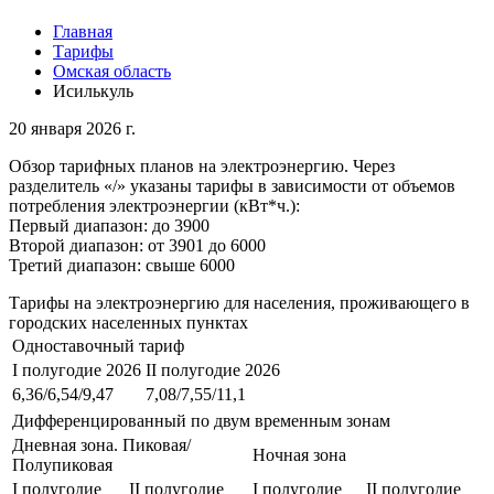
Главная
Тарифы
Омская область
Исилькуль
20 января 2026 г.
Обзор тарифных планов на электроэнергию. Через
разделитель «/» указаны тарифы в зависимости от объемов
потребления электроэнергии (кВт*ч.):
Первый диапазон: до 3900
Второй диапазон: от 3901 до 6000
Третий диапазон: свыше 6000
Тарифы на электроэнергию для населения, проживающего в
городских населенных пунктах
Одноставочный тариф
I полугодие 2026
II полугодие 2026
6,36/6,54/9,47
7,08/7,55/11,1
Дифференцированный по двум временным зонам
Дневная зона. Пиковая/
Ночная зона
Полупиковая
I полугодие
II полугодие
I полугодие
II полугодие