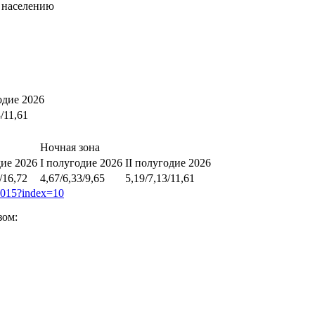
 населению
одие 2026
3/11,61
Ночная зона
дие 2026
I полугодие 2026
II полугодие 2026
/16,72
4,67/6,33/9,65
5,19/7,13/11,61
60015?index=10
зом: