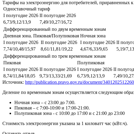
Тарифы на электроэнергию для потребителей, приравненных к
Одноставочный тариф
I полугодие 2026
II полугодие 2026
6,73/9,12/13,9
7,49/10,27/16,72
Дифференцированный по двум временным зонам
Дневная зона. Пиковая/Полупиковая
Ночная зона
I полугодие 2026
II полугодие 2026
I полугодие 2026
II полуг
7,74/10,48/15,97
8,61/11,81/19,22
4,67/6,33/9,65
5,19/7,1
Дифференцированный по трем временным зонам
Пиковая
Полупиковая
I полугодие 2026
II полугодие 2026
I полугодие 2026
II полуго
8,74/11,84/18,05
9,73/13,33/21,69
6,73/9,12/13,9
7,49/10,27
Источник:
http://publication.pravo.gov.ru/document/34012025122
Деление по временным зонам осуществляется следующим обра
Ночная зона – с 23:00 до 7:00.
Пиковая – с 7:00-10:00 и 17:00-21:00.
Полупиковая зона - с 10:00 до 17:00 и с 21:00 до 23:00
Стоимость электроэнергии указана за 1 киловатт час (кВт.ч).
Оставить отзыв