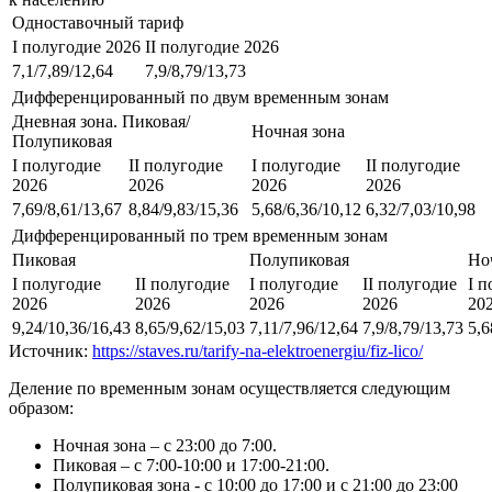
Одноставочный тариф
I полугодие 2026
II полугодие 2026
7,1/7,89/12,64
7,9/8,79/13,73
Дифференцированный по двум временным зонам
Дневная зона. Пиковая/
Ночная зона
Полупиковая
I полугодие
II полугодие
I полугодие
II полугодие
2026
2026
2026
2026
7,69/8,61/13,67
8,84/9,83/15,36
5,68/6,36/10,12
6,32/7,03/10,98
Дифференцированный по трем временным зонам
Пиковая
Полупиковая
Но
I полугодие
II полугодие
I полугодие
II полугодие
I 
2026
2026
2026
2026
20
9,24/10,36/16,43
8,65/9,62/15,03
7,11/7,96/12,64
7,9/8,79/13,73
5,6
Источник:
https://staves.ru/tarify-na-elektroenergiu/fiz-lico/
Деление по временным зонам осуществляется следующим
образом:
Ночная зона – с 23:00 до 7:00.
Пиковая – с 7:00-10:00 и 17:00-21:00.
Полупиковая зона - с 10:00 до 17:00 и с 21:00 до 23:00