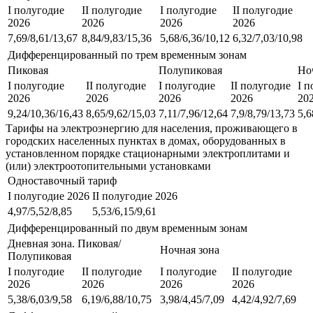
I полугодие
II полугодие
I полугодие
II полугодие
2026
2026
2026
2026
7,69/8,61/13,67
8,84/9,83/15,36
5,68/6,36/10,12
6,32/7,03/10,98
Дифференцированный по трем временным зонам
Пиковая
Полупиковая
Но
I полугодие
II полугодие
I полугодие
II полугодие
I 
2026
2026
2026
2026
20
9,24/10,36/16,43
8,65/9,62/15,03
7,11/7,96/12,64
7,9/8,79/13,73
5,6
Тарифы на электроэнергию для населения, проживающего в
городских населенных пунктах в домах, оборудованных в
установленном порядке стационарными электроплитами и
(или) электроотопительными установками
Одноставочный тариф
I полугодие 2026
II полугодие 2026
4,97/5,52/8,85
5,53/6,15/9,61
Дифференцированный по двум временным зонам
Дневная зона. Пиковая/
Ночная зона
Полупиковая
I полугодие
II полугодие
I полугодие
II полугодие
2026
2026
2026
2026
5,38/6,03/9,58
6,19/6,88/10,75
3,98/4,45/7,09
4,42/4,92/7,69