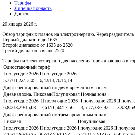
Тарифы
Липецкая область
Данков
20 января 2026 г.
Обзор тарифных планов на электроэнергию. Через разделитель 
Первый диапазон: до 1635
Второй диапазон: от 1635 до 2520
Третий диапазон: свыше 2520
Тарифы на электроэнергию для населения, проживающего в го
Одноставочный тариф
I полугодие 2026
II полугодие 2026
5,77/11,22/13,05
6,42/13,76/15,14
Дифференцированный по двум временным зонам
Дневная зона. Пиковая/Полупиковая
Ночная зона
I полугодие 2026
II полугодие 2026
I полугодие 2026
II полуг
6,84/13,29/15,03
7,61/16,44/17,56
3,51/7,33/7,92
3,9/8,95/
Дифференцированный по трем временным зонам
Пиковая
Полупиковая
I полугодие 2026
II полугодие 2026
I полугодие 2026
II полуго
7,25/14,86/16,35
8,3/18,59/19,53
5,77/11,22/13,05
6,42/13,76