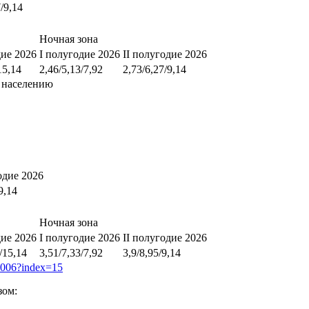
7/9,14
Ночная зона
дие 2026
I полугодие 2026
II полугодие 2026
15,14
2,46/5,13/7,92
2,73/6,27/9,14
 населению
одие 2026
9,14
Ночная зона
дие 2026
I полугодие 2026
II полугодие 2026
/15,14
3,51/7,33/7,92
3,9/8,95/9,14
90006?index=15
зом: