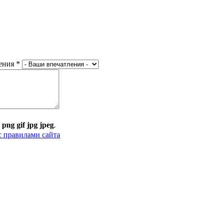
ения
*
:
png gif jpg jpeg
.
с правилами сайта