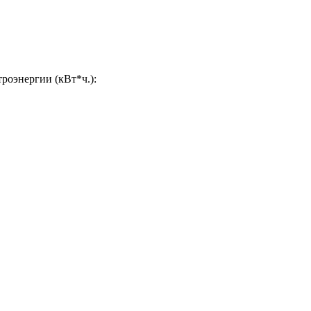
роэнергии (кВт*ч.):