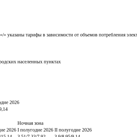
«/» указаны тарифы в зависимости от объемов потребления элект
родских населенных пунктах
одие 2026
9,14
Ночная зона
дие 2026
I полугодие 2026
II полугодие 2026
/15,14
3,51/7,33/7,92
3,9/8,95/9,14