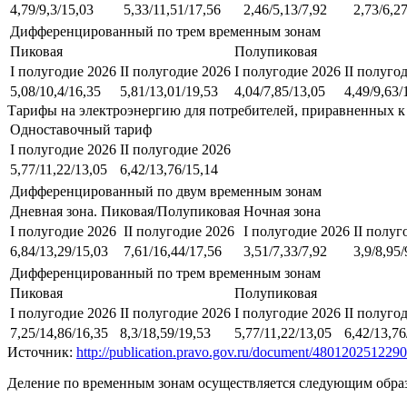
4,79/9,3/15,03
5,33/11,51/17,56
2,46/5,13/7,92
2,73/6,2
Дифференцированный по трем временным зонам
Пиковая
Полупиковая
I полугодие 2026
II полугодие 2026
I полугодие 2026
II полуго
5,08/10,4/16,35
5,81/13,01/19,53
4,04/7,85/13,05
4,49/9,63/
Тарифы на электроэнергию для потребителей, приравненных к
Одноставочный тариф
I полугодие 2026
II полугодие 2026
5,77/11,22/13,05
6,42/13,76/15,14
Дифференцированный по двум временным зонам
Дневная зона. Пиковая/Полупиковая
Ночная зона
I полугодие 2026
II полугодие 2026
I полугодие 2026
II полуг
6,84/13,29/15,03
7,61/16,44/17,56
3,51/7,33/7,92
3,9/8,95/
Дифференцированный по трем временным зонам
Пиковая
Полупиковая
I полугодие 2026
II полугодие 2026
I полугодие 2026
II полуго
7,25/14,86/16,35
8,3/18,59/19,53
5,77/11,22/13,05
6,42/13,76
Источник:
http://publication.pravo.gov.ru/document/48012025122
Деление по временным зонам осуществляется следующим обра