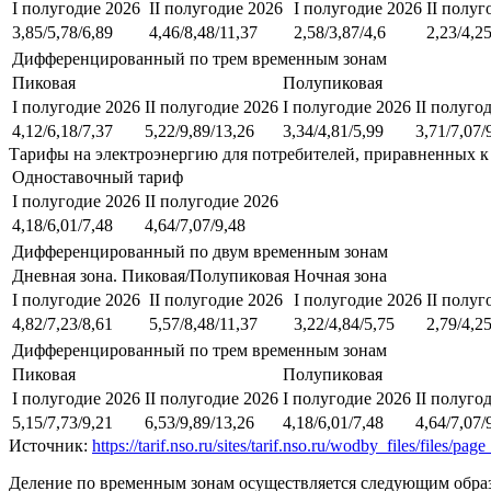
I полугодие 2026
II полугодие 2026
I полугодие 2026
II полуг
3,85/5,78/6,89
4,46/8,48/11,37
2,58/3,87/4,6
2,23/4,25
Дифференцированный по трем временным зонам
Пиковая
Полупиковая
I полугодие 2026
II полугодие 2026
I полугодие 2026
II полуго
4,12/6,18/7,37
5,22/9,89/13,26
3,34/4,81/5,99
3,71/7,07/
Тарифы на электроэнергию для потребителей, приравненных к
Одноставочный тариф
I полугодие 2026
II полугодие 2026
4,18/6,01/7,48
4,64/7,07/9,48
Дифференцированный по двум временным зонам
Дневная зона. Пиковая/Полупиковая
Ночная зона
I полугодие 2026
II полугодие 2026
I полугодие 2026
II полуг
4,82/7,23/8,61
5,57/8,48/11,37
3,22/4,84/5,75
2,79/4,25
Дифференцированный по трем временным зонам
Пиковая
Полупиковая
I полугодие 2026
II полугодие 2026
I полугодие 2026
II полуго
5,15/7,73/9,21
6,53/9,89/13,26
4,18/6,01/7,48
4,64/7,07/
Источник:
https://tarif.nso.ru/sites/tarif.nso.ru/wodby_files/files/
Деление по временным зонам осуществляется следующим обра