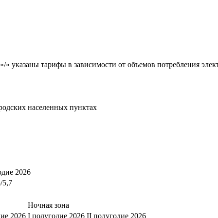
«/» указаны тарифы в зависимости от объемов потребления элект
родских населенных пунктах
одие 2026
/5,7
Ночная зона
дие 2026
I полугодие 2026
II полугодие 2026