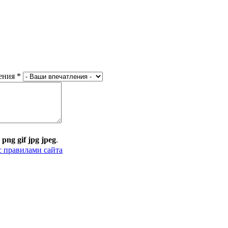
ения
*
:
png gif jpg jpeg
.
с правилами сайта