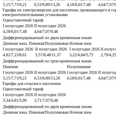
5,15/7,73/9,21
6,53/9,89/13,26
4,18/6,01/7,48
4,64/7,07/
Тарифы на электроэнергию для населения, проживающего в го
электроотопительными установками
Одноставочный тариф
I полугодие 2026
II полугодие 2026
4,18/6,01/7,48
4,64/7,07/9,48
Дифференцированный по двум временным зонам
Дневная зона. Пиковая/Полупиковая
Ночная зона
I полугодие 2026
II полугодие 2026
I полугодие 2026
II полуг
4,82/7,23/8,61
5,57/8,48/11,37
3,22/4,84/5,75
2,79/4,25
Дифференцированный по трем временным зонам
Пиковая
Полупиковая
I полугодие 2026
II полугодие 2026
I полугодие 2026
II полуго
5,15/7,73/9,21
6,53/9,89/13,26
4,18/6,01/7,48
4,64/7,07/
Тарифы для сельского населения
Одноставочный тариф
I полугодие 2026
II полугодие 2026
3,34/4,81/5,99
3,71/7,07/9,48
Дифференцированный по двум временным зонам
Дневная зона. Пиковая/Полупиковая
Ночная зона