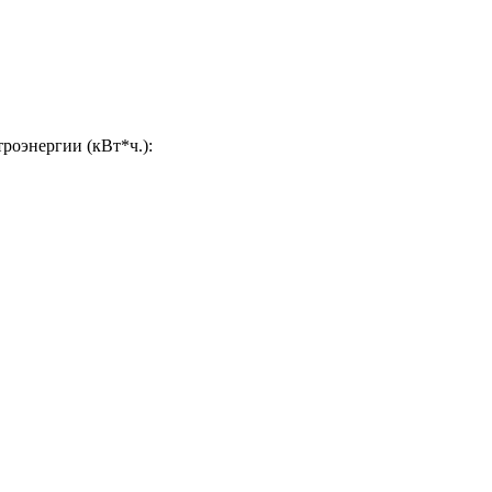
роэнергии (кВт*ч.):