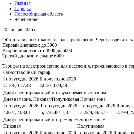
Главная
Тарифы
Новосибирская область
Черепаново
20 января 2026 г.
Обзор тарифных планов на электроэнергию. Через разделитель 
Первый диапазон: до 3900
Второй диапазон: от 3900 до 6000
Третий диапазон: свыше 6000
Тарифы на электроэнергию для населения, проживающего в го
Одноставочный тариф
I полугодие 2026
II полугодие 2026
4,18/6,01/7,48
4,64/7,07/9,48
Дифференцированный по двум временным зонам
Дневная зона. Пиковая/Полупиковая
Ночная зона
I полугодие 2026
II полугодие 2026
I полугодие 2026
II полуг
4,82/7,23/8,61
5,57/8,48/11,37
3,22/4,84/5,75
2,79/4,25
Дифференцированный по трем временным зонам
Пиковая
Полупиковая
I полугодие 2026
II полугодие 2026
I полугодие 2026
II полуго