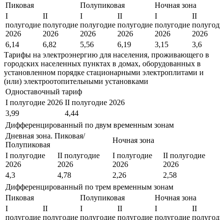
Пиковая
Полупиковая
Ночная зона
I
II
I
II
I
II
полугодие
полугодие
полугодие
полугодие
полугодие
полугод
2026
2026
2026
2026
2026
2026
6,14
6,82
5,56
6,19
3,15
3,6
Тарифы на электроэнергию для населения, проживающего в
городских населенных пунктах в домах, оборудованных в
установленном порядке стационарными электроплитами и
(или) электроотопительными установками
Одноставочный тариф
I полугодие 2026
II полугодие 2026
3,99
4,44
Дифференцированный по двум временным зонам
Дневная зона. Пиковая/
Ночная зона
Полупиковая
I полугодие
II полугодие
I полугодие
II полугодие
2026
2026
2026
2026
4,3
4,78
2,26
2,58
Дифференцированный по трем временным зонам
Пиковая
Полупиковая
Ночная зона
I
II
I
II
I
II
полугодие
полугодие
полугодие
полугодие
полугодие
полугод