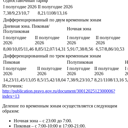
Одноставочный тариф
I полугодие 2026
II полугодие 2026
7,38/9,23/10,7
8,21/1108/13,16
Дифференцированный по двум временным зонам
Дневная зона. Пиковая/
Ночная зона
Полупиковая
I полугодие
II полугодие
I полугодие
II полугодие
2026
2026
2026
2026
8,00/10,05/11,46
8,85/12,07/14,31
5,91/7,38/8,56
6,57/8,86/10,53
Дифференцированный по трем временным зонам
Пиковая
Полупиковая
Н
I полугодие
II полугодие
I полугодие
II полугодие
I
2026
2026
2026
2026
2
14,23/11,45/13,05
8,5/15,42/18,04
7,38/9,23/10,7
8,21/1108/13,16
5
Источник:
http://publication.pravo.gov.ru/document/3001202512300006?
index=13
Деление по временным зонам осуществляется следующим
образом:
Ночная зона – с 23:00 до 7:00.
Пиковая – с 7:00-10:00 и 17:00-21:00.