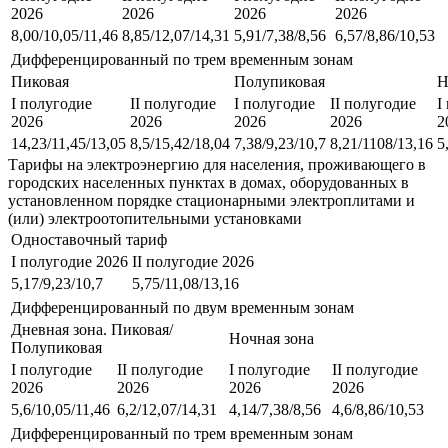
2026
2026
2026
2026
8,00/10,05/11,46
8,85/12,07/14,31
5,91/7,38/8,56
6,57/8,86/10,53
Дифференцированный по трем временным зонам
Пиковая
Полупиковая
Н
I полугодие
II полугодие
I полугодие
II полугодие
I
2026
2026
2026
2026
2
14,23/11,45/13,05
8,5/15,42/18,04
7,38/9,23/10,7
8,21/1108/13,16
5
Тарифы на электроэнергию для населения, проживающего в
городских населенных пунктах в домах, оборудованных в
установленном порядке стационарными электроплитами и
(или) электроотопительными установками
Одноставочный тариф
I полугодие 2026
II полугодие 2026
5,17/9,23/10,7
5,75/11,08/13,16
Дифференцированный по двум временным зонам
Дневная зона. Пиковая/
Ночная зона
Полупиковая
I полугодие
II полугодие
I полугодие
II полугодие
2026
2026
2026
2026
5,6/10,05/11,46
6,2/12,07/14,31
4,14/7,38/8,56
4,6/8,86/10,53
Дифференцированный по трем временным зонам